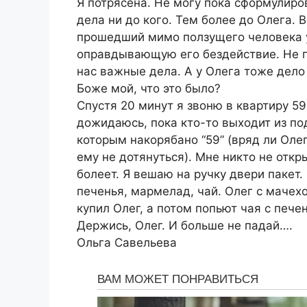
Я потрясена. Не могу пока сформулиров
дела ни до кого. Тем более до Олега. 
прошедший мимо ползущего человека у
оправдывающую его бездействие. Не п
нас важные дела. А у Олега тоже дело
Боже мой, что это было?
Спустя 20 минут я звоню в квартиру 59
дожидаюсь, пока кто-то выходит из под
которым накорябано “59” (вряд ли Олег
ему не дотянуться). Мне никто не откр
болеет. Я вешаю на ручку двери пакет.
печенья, мармелад, чай. Олег с мачехо
купил Олег, а потом попьют чая с пече
Держись, Олег. И больше не падай….
Ольга Савельева