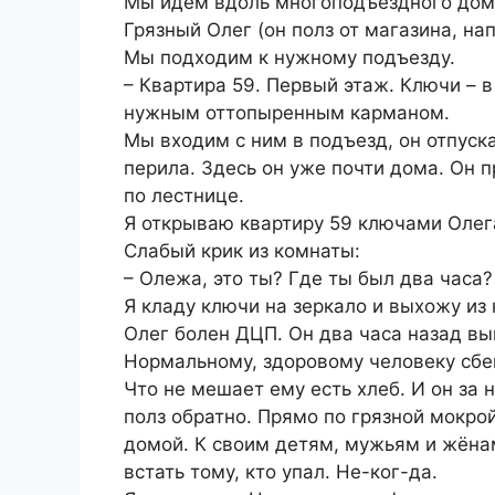
Мы идём вдоль многоподъездного дома
Грязный Олег (он полз от магазина, на
Мы подходим к нужному подъезду.
– Квартира 59. Первый этаж. Ключи – в
нужным оттопыренным карманом.
Мы входим с ним в подъезд, он отпуск
перила. Здесь он уже почти дома. Он 
по лестнице.
Я открываю квартиру 59 ключами Олег
Слабый крик из комнаты:
– Олежа, это ты? Где ты был два часа?
Я кладу ключи на зеркало и выхожу из
Олег болен ДЦП. Он два часа назад вы
Нормальному, здоровому человеку сбег
Что не мешает ему есть хлеб. И он за 
полз обратно. Прямо по грязной мокрой
домой. К своим детям, мужьям и жёнам
встать тому, кто упал. Не-ког-да.