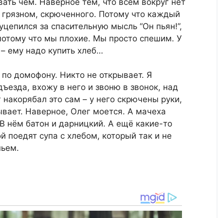
ать чем. Наверное тем, что всем вокруг нет
В грязном, скрюченного. Потому что каждый
цепился за спасительную мысль “Он пьян!”,
отому что мы плохие. Мы просто спешим. У
 – ему надо купить хлеб…
 по домофону. Никто не открывает. Я
ъезда, вхожу в него и звоню в звонок, над
 накорябал это сам – у него скрючены руки,
ывает. Наверное, Олег моется. А мачеха
 В нём батон и дарницкий. А ещё какие-то
й поедят супа с хлебом, который так и не
ньем.