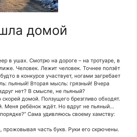
 шла домой
ер в ушах. Смотрю на дороге – на тротуаре, в
лиже. Человек. Лежит человек. Точнее ползёт
будто в конкурсе участвует, ногами загребает
ь: пьяный! Вторая мысль: грязный! Вчера
вдруг нет? В смысле, не пьяный?
 скорей домой. Ползущего брезгливо обходят.
. Меня ребёнок ждёт. Но вдруг не пьяный…
 порядке?” Сама удивляюсь своему хамству:
ь, прожовывая часть букв. Руки его скрючены.