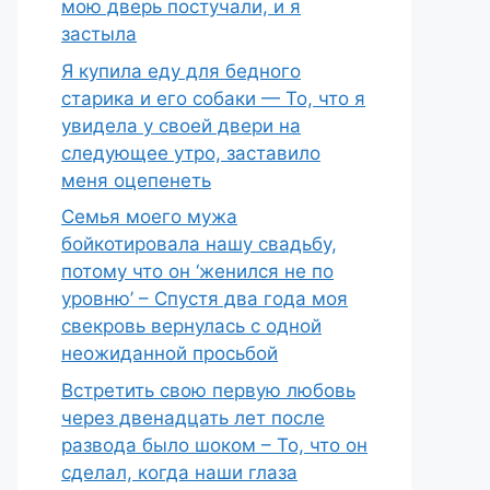
мою дверь постучали, и я
застыла
Я купила еду для бедного
старика и его собаки — То, что я
увидела у своей двери на
следующее утро, заставило
меня оцепенеть
Семья моего мужа
бойкотировала нашу свадьбу,
потому что он ‘женился не по
уровню’ – Спустя два года моя
свекровь вернулась с одной
неожиданной просьбой
Встретить свою первую любовь
через двенадцать лет после
развода было шоком – То, что он
сделал, когда наши глаза