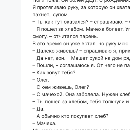
Ноги тоже. Он болен ДЦП. С рождения
Я протягиваю руку, за которую он хват
пахнет…супом.
– Ты как тут оказался? – спрашиваю. –
– Я пошел за хлебом. Мачеха болеет. У
смогу. – отчитался парень.
В это время он уже встал, но руку мою
– Далеко живешь? – спрашиваю я, прик
– Да нет, вон. – Машет рукой на дом ря
– Пошли, – соглашаюсь я. От него не п
– Как зовут тебя?
– Олег.
– С кем живешь, Олег?
– С мачехой. Она заболела. Нужен хлеб
– Ты пошел за хлебом, тебя толкнули и
– Да.
– А обычно кто покупает хлеб?
– Мачеха.