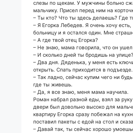
слезы по щекам. У мужчины больно сж
мальчику. Присел перед ним на корточ
– Ты кто? Что ты здесь делаешь? Где 
– Я Егорка Лебедев. Я очень хочу есть,
больницу и я остался один. Мне страшн
– А где твой отец Егорка?
– Не знаю, мама говорила, что он ушел 
– И сколько дней ты бродишь на улице
– Два дня. Дяденька, у меня есть ключ
открыть. Спать приходится в подъезде.
– Так ладно, сейчас купим чего ни буд
где ты живешь.
– Да, я все знаю, меня мама научила.
Роман набрал разной еды, взял за рук
двери был довольно высоко для мальчи
квартиру Егорка сразу побежал на кухн
поставил пакеты с едой на стол и сказа
– Давай так, ты сейчас хорошо умоешь