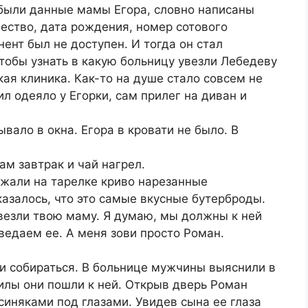
м были данные мамы Егора, словно написаны
ество, дата рождения, номер сотового
ент был не доступен. И тогда он стал
тобы узнать в какую больницу увезли Лебедеву
кая клиника. Как-то на душе стало совсем не
л одеяло у Егорки, сам прилег на диван и
ывало в окна. Егора в кровати не было. В
ам завтрак и чай нагрел.
ежали на тарелке криво нарезанные
азалось, что это самые вкусные бутерброды.
увезли твою маму. Я думаю, мы должны к ней
ведаем ее. А меня зови просто Роман.
али собираться. В больнице мужчины выяснили в
илы они пошли к ней. Открыв дверь Роман
иняками под глазами. Увидев сына ее глаза