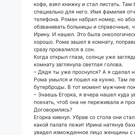
кофе, взял книжку и стал листать. Та
специально для него. Имя фамилия отч
телефона. Роман набрал номер, но абон
обзванивать больницы и справочные, ч
Ирину. И нашел. Это была онкологичес
хорошо. Рома зашел в комнату, поправи
сразу провалился в сон.
Когда открыл глаза, солнце уже загляд
комнату заглянула светлая голова.
– Дядя ты уже проснулся? А я сделал н
Рома умылся и пошел на кухню. Там л
бутерброды. В тот момент мужчине пок
– Знаешь Егорка, я вчера нашел куда 
поехать, чтоб она не переживала и про
Договорились?
Егорка кивнул. Убрав со стола они ст
какой палате лежит Ирина натянув бах
увидел изможденное лицо женщины с с