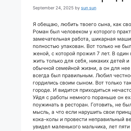
September 24, 2025
by
sun sun
Я обещаю, любить твоего сына, как св
Роман был человеком у которого практ
замечательная работа, шикарная машин
полностью упакован. Вот только не бы
женой, с которой прожил 7 лет. В один
жить только для себя, никаких детей 
обычной семейной жизни, а он для нее
всегда был правильным. Любил честнос
гордились своим сыном. Вот только так
городе. И видится приходиться нечасто
Уйдя с работы немного пораньше он ех
поужинать в ресторан. Готовить, не бы
мысль, а что если нарушить свои прин
кока-колы и провести неправильный в
увидел маленького мальчика, лет пяти