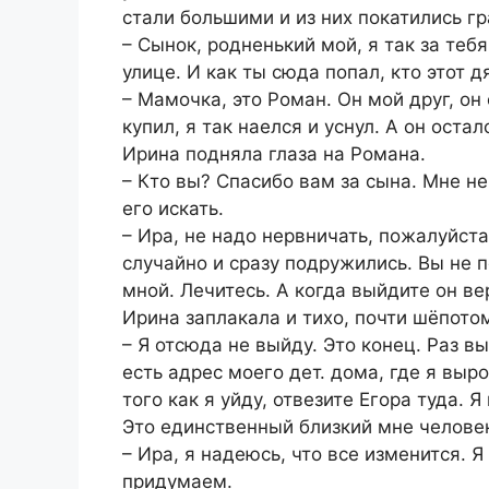
стали большими и из них покатились г
– Сынок, родненький мой, я так за теб
улице. И как ты сюда попал, кто этот д
– Мамочка, это Роман. Он мой друг, он
купил, я так наелся и уснул. А он остал
Ирина подняла глаза на Романа.
– Кто вы? Спасибо вам за сына. Мне не
его искать.
– Ира, не надо нервничать, пожалуйста
случайно и сразу подружились. Вы не п
мной. Лечитесь. А когда выйдите он ве
Ирина заплакала и тихо, почти шёпотом
– Я отсюда не выйду. Это конец. Раз вы
есть адрес моего дет. дома, где я выр
того как я уйду, отвезите Егора туда. 
Это единственный близкий мне человек
– Ира, я надеюсь, что все изменится. 
придумаем.