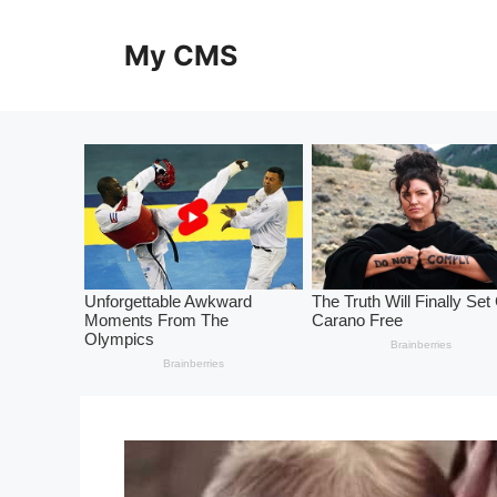
Skip
to
My CMS
content