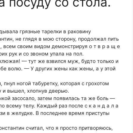
 посуду со стола.
адывала грязные тарелки в раковину
антин, не глядя в мою сторону, продолжал пить
, всем своим видом демонстрируя о т в р а щ е
оих рук и со звоном упала на пол.
еуклюжая! — тут же взвился муж, будто только и
бе волю. — У других жены как жены, а у этой
, пнул ногой табуретку, которая с грохотом
у и вышел, хлопнув дверью.
чкой засосало, затем появилась та же боль —
о всему телу. Каждый раз после с к а н д а л а
и в желудке. В последнее время приступы
онстантин считал, что я просто притворяюсь,