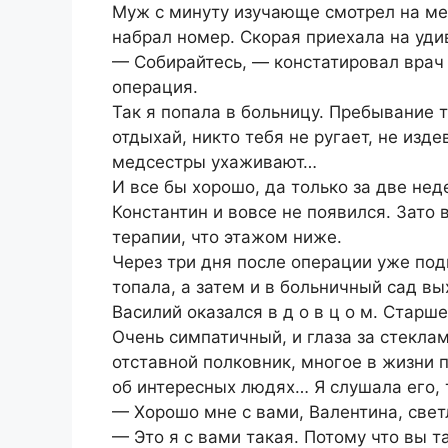
Муж с минуту изучающе смотрел на мен
набрал номер. Скорая приехала на уди
— Собирайтесь, — констатировал врач
операция.
Так я попала в больницу. Пребывание 
отдыхай, никто тебя не ругает, не изд
медсестры ухаживают…
И все бы хорошо, да только за две нед
Константин и вовсе не появился. Зато 
терапии, что этажом ниже.
Через три дня после операции уже по
топала, а затем и в больничный сад вы
Василий оказался в д о в ц о м. Старш
Очень симпатичный, и глаза за стекла
отставной полковник, многое в жизни 
об интересных людях… Я слушала его, т
— Хорошо мне с вами, Валентина, свет
— Это я с вами такая. Потому что вы т