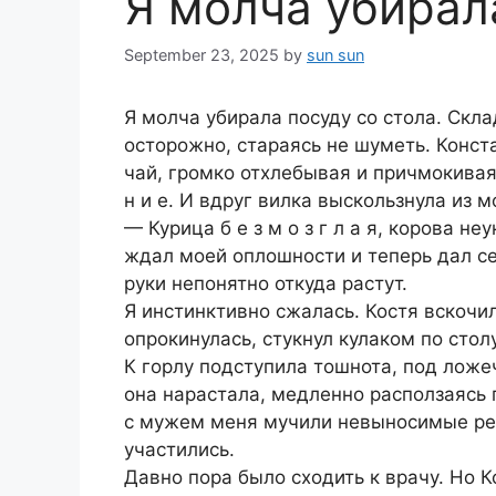
Я молча убирала
September 23, 2025
by
sun sun
Я молча убирала посуду со стола. Скл
осторожно, стараясь не шуметь. Конст
чай, громко отхлебывая и причмокивая
н и е. И вдруг вилка выскользнула из м
— Курица б е з м о з г л а я, корова н
ждал моей оплошности и теперь дал се
руки непонятно откуда растут.
Я инстинктивно сжалась. Костя вскочил
опрокинулась, стукнул кулаком по стол
К горлу подступила тошнота, под ложе
она нарастала, медленно расползаясь п
с мужем меня мучили невыносимые рез
участились.
Давно пора было сходить к врачу. Но К