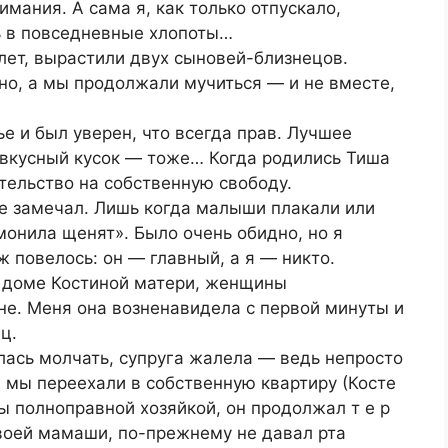
имания. А сама я, как только отпускало,
ь в повседневные хлопоты…
лет, вырастили двух сыновей-близнецов.
но, а мы продолжали мучиться — и не вместе,
е и был уверен, что всегда прав. Лучшее
вкусный кусок — тоже… Когда родились Тиша
ательство на собственную свободу.
не замечал. Лишь когда малыши плакали или
монила щенят». Было очень обидно, но я
ж повелось: он — главный, а я — никто.
 доме Костиной матери, женщины
не. Меня она возненавидела с первой минуты и
ц.
алась молчать, супруга жалела — ведь непросто
а мы переехали в собственную квартиру (Косте
ы полноправной хозяйкой, он продолжал т е р
е своей мамаши, по-прежнему не давал рта