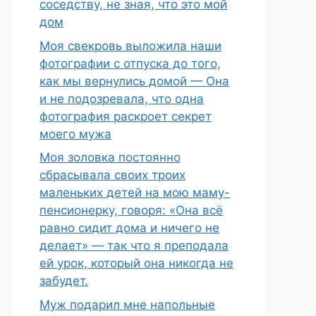
соседству, не зная, что это мой
дом
Моя свекровь выложила наши
фотографии с отпуска до того,
как мы вернулись домой — Она
и не подозревала, что одна
фотография раскроет секрет
моего мужа
Моя золовка постоянно
сбрасывала своих троих
маленьких детей на мою маму-
пенсионерку, говоря: «Она всё
равно сидит дома и ничего не
делает» — так что я преподала
ей урок, который она никогда не
забудет.
Муж подарил мне напольные