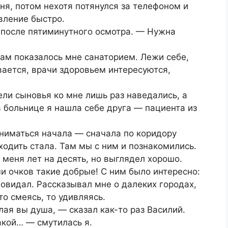
я, потом нехотя потянулся за телефоном и
вление быстро.
 после пятиминутного осмотра. — Нужна
там показалось мне санаторием. Лежи себе,
евается, врачи здоровьем интересуются,
ели сыновья ко мне лишь раз наведались, а
в больнице я нашла себе друга — пациента из
дниматься начала — сначала по коридору
ходить стала. Там мы с ним и познакомились.
е меня лет на десять, но выглядел хорошо.
ми очков такие добрые! С ним было интересно:
повидал. Рассказывал мне о далеких городах,
о смеясь, то удивляясь.
лая вы душа, — сказал как-то раз Василий.
акой… — смутилась я.