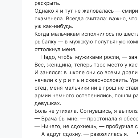
раскрыть.
Однако я и тут не жаловалась — смири
окаменела. Всегда считала: важно, что
уж как-нибудь.
Когда мальчикам исполнилось по шесть 
рыбалку — в мужскую полупьяную комп
оттолкнул меня.
— Надо, чтобы мужиками росли, — зая
Все, женщина, теперь твое место у ка
И занялся: в школе они со всеми драли
начали к у р и т ь и сквернословить. У
отец, меня мальчики ни в грош не став
армии немного остепенились, пошли ра
девушках.
Боль не утихала. Согнувшись, я выполз
— Врача бы мне, — простонала я обес
— Ничего, не сдохнешь, — пробурчал с
— А вдруг сдохну, — разозлилась я. —