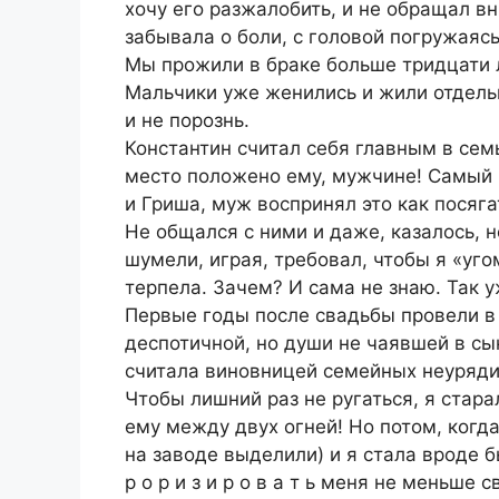
хочу его разжалобить, и не обращал вн
забывала о боли, с головой погружаяс
Мы прожили в браке больше тридцати 
Мальчики уже женились и жили отдель
и не порознь.
Константин считал себя главным в семь
место положено ему, мужчине! Самый 
и Гриша, муж воспринял это как посяг
Не общался с ними и даже, казалось, 
шумели, играя, требовал, чтобы я «уго
терпела. Зачем? И сама не знаю. Так у
Первые годы после свадьбы провели в
деспотичной, но души не чаявшей в сы
считала виновницей семейных неуряди
Чтобы лишний раз не ругаться, я стар
ему между двух огней! Но потом, когд
на заводе выделили) и я стала вроде б
р о р и з и р о в а т ь меня не меньш