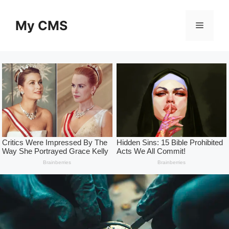
Skip
to
My CMS
Menu
content