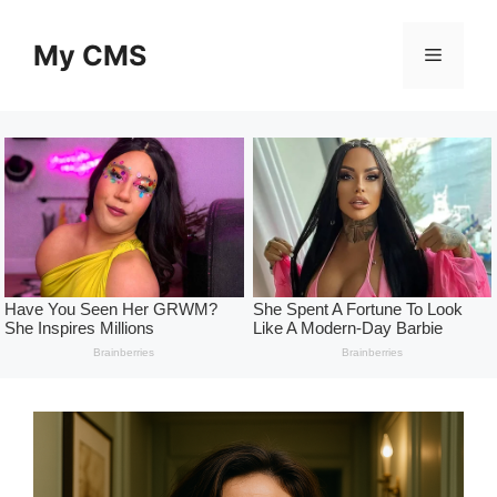
Skip
to
My CMS
Menu
content