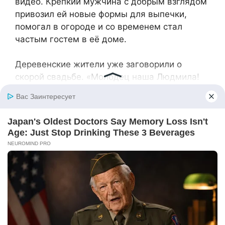
видео. Крепкий мужчина с добрым взглядом
привозил ей новые формы для выпечки,
помогал в огороде и со временем стал
частым гостем в её доме.
Деревенские жители уже заговорили о
скорой свадьбе. «Молодец наша Людмила!
Дом обновила и счастье своё нашла», —
перешёптывались соседи.
Та самая «избушка», которую некогда
высмеивали Валера и Надежда Павловна,
превратилась в место притяжения. Люда
организовывала деревенские ярмарки,
праздники для детей, пополняла местную
библиотеку новыми книгами. На входной
двери красовалась табличка: «Дом Варвары
Григорьевны. Любовь не горит и не ржавеет»