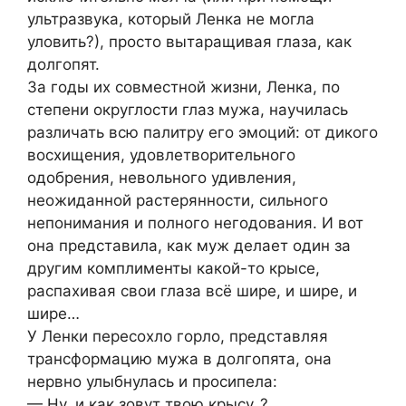
ультразвука, который Ленка не могла
уловить?), просто вытаращивая глаза, как
долгопят.
За годы их совместной жизни, Ленка, по
степени округлости глаз мужа, научилась
различать всю палитру его эмоций: от дикого
восхищения, удовлетворительного
одобрения, невольного удивления,
неожиданной растерянности, сильного
непонимания и полного негодования. И вот
она представила, как муж делает один за
другим комплименты какой-то крысе,
распахивая свои глаза всё шире, и шире, и
шире…
У Ленки пересохло горло, представляя
трансформацию мужа в долгопята, она
нервно улыбнулась и просипела:
— Ну, и как зовут твою крысу..?