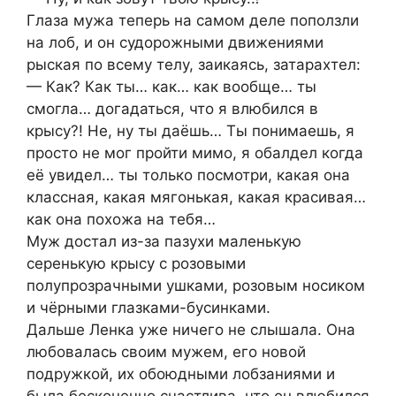
Глаза мужа теперь на самом деле поползли
на лоб, и он судорожными движениями
рыская по всему телу, заикаясь, затарахтел:
— Как? Как ты… как… как вообще… ты
смогла… догадаться, что я влюбился в
крысу?! Не, ну ты даёшь… Ты понимаешь, я
просто не мог пройти мимо, я обалдел когда
её увидел… ты только посмотри, какая она
классная, какая мягонькая, какая красивая…
как она похожа на тебя…
Муж достал из-за пазухи маленькую
серенькую крысу с розовыми
полупрозрачными ушками, розовым носиком
и чёрными глазками-бусинками.
Дальше Ленка уже ничего не слышала. Она
любовалась своим мужем, его новой
подружкой, их обоюдными лобзаниями и
была бесконечно счастлива, что он влюбился