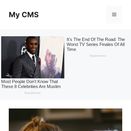
Skip
to
My CMS
Menu
content