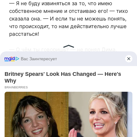
— Я не буду извиняться за то, что имею
собственное мнение и отстаиваю его! — тихо
сказала она. — И если ты не можешь понять,
что происходит, то нам действительно лучше
расстаться!
— О чём ты говоришь? — не понял Дима.
— О том, что я съезжаю! — Таня
направилась к двери. — И подаю на развод!
— Это всё из-за одной поездки на дачу? —
Дима рассмеялся нервно. — Ты шутишь?
— Нет, Дима, не из-за поездки! Из-за того,
что ты ни разу не встал на мою сторону! Из-
за того, что я превратилась в домработницу
и водителя! И из-за того, что ни ты, ни твоя