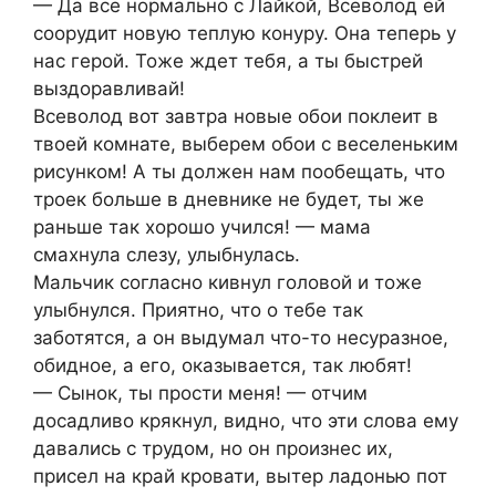
— Да все нормально с Лайкой, Всеволод ей
соорудит новую теплую конуру. Она теперь у
нас герой. Тоже ждет тебя, а ты быстрей
выздоравливай!
Всеволод вот завтра новые обои поклеит в
твоей комнате, выберем обои с веселеньким
рисунком! А ты должен нам пообещать, что
троек больше в дневнике не будет, ты же
раньше так хорошо учился! — мама
смахнула слезу, улыбнулась.
Мальчик согласно кивнул головой и тоже
улыбнулся. Приятно, что о тебе так
заботятся, а он выдумал что-то несуразное,
обидное, а его, оказывается, так любят!
— Сынок, ты прости меня! — отчим
досадливо крякнул, видно, что эти слова ему
давались с трудом, но он произнес их,
присел на край кровати, вытер ладонью пот