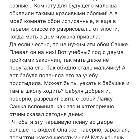
разные… Комнату для будущего малыша
обклеили такими красивыми обоями! А в
моей комнате обои исписанные, я еще в
первом классе их разрисовал… от злости,
когда мать в дом чужака привела.
Да если честно, то не нужны эти обои Сашке.
Плевал он на них! Вот учебный год с двумя
тройками закончил, так мать даже не
поругала его. Так обидно стало мальчику! А
вот бабуля попеняла его за учебу,
пристыдила. Может быть, уехать к бабушке и
там в школу ходить? Бабуля добрая и,
наверно, разрешит взять с собой Лайку.
Сашка вспомнил, как зло и категорично
отчим сказал сегодня днем:
-Чтобы я эту паршивую псину во дворе
больше не видел! Она же, наверно, заразная,
посмотри, какая шерсть у нее! Куда хочешь