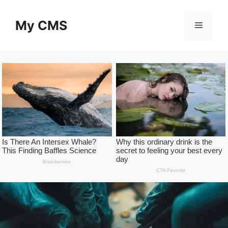
Skip
to
My CMS
Menu
content