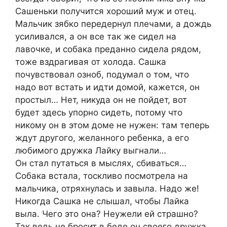
Сашеньки получится хороший муж и отец.
Мальчик зябко передернул плечами, а дождь
усиливался, а он все так же сидел на
лавочке, и собака преданно сидела рядом,
тоже вздрагивая от холода. Сашка
почувствовал озноб, подумал о том, что
надо вот встать и идти домой, кажется, он
простыл… Нет, никуда он не пойдет, вот
будет здесь упорно сидеть, потому что
никому он в этом доме не нужен: там теперь
ждут другого, желанного ребенка, а его
любимого дружка Лайку выгнали…
Он стал путаться в мыслях, сбиваться…
Собака встала, тоскливо посмотрела на
мальчика, отряхнулась и завыла. Надо же!
Никогда Сашка не слышал, чтобы Лайка
выла. Чего это она? Неужели ей страшно?
Так ведь не бросит в беде он своего дружка,