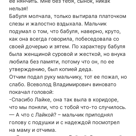
ее нянчить. Мне без тебя, сынок, никак
нельзя!
Бабуля молчала, только вытирала платочком
слезы и жалостно вздыхала. Мальчик
подумал о том, что бабуля, наверно, круто,
как она всегда говорила, побеседовала со
своей дочерью и зятем. По характеру бабуля
была женщиной суровой и жесткой, но внука
любила без памяти, потому что он, по ее
утверждению, был копией деда.
Отчим подал руку мальчику, тот ее пожал, но
слабо. Всеволод Владимирович виновато
покачал головой:
-Спасибо Лайке, она так выла в коридоре,
что мы поняли, что с тобой что-то случилось.
— А что с Лайкой? – мальчик приподнял
голову с подушки и с надеждой посмотрел
на маму и отчима.