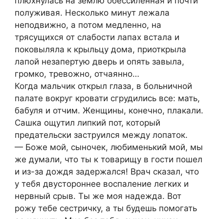
плюхнулась на землю обессиленная и почти
полуживая. Несколько минут лежала
неподвижно, а потом медленно, на
трясущихся от слабости лапах встала и
поковыляла к крыльцу дома, приоткрыла
лапой незапертую дверь и опять завыла,
громко, тревожно, отчаянно…
Когда мальчик открыл глаза, в больничной
палате вокруг кровати сгрудились все: мать,
бабуля и отчим. Женщины, конечно, плакали.
Сашка ощутил липкий пот, который
предательски заструился между лопаток.
— Боже мой, сыночек, любименький мой, мы
же думали, что ты к товарищу в гости пошел
и из-за дождя задержался! Врач сказал, что
у тебя двустороннее воспаление легких и
нервный срыв. Ты же моя надежда. Вот
рожу тебе сестричку, а ты будешь помогать