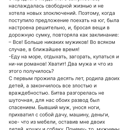
наслаждалась свободной жизнью и не
хотела новых злоключений. Поэтому, когда
поступило предложение поехать на юг, была
настроена решительно, и, бросая вещи в
дорожную сумку, повторяла как заклинание:
– Все! Больше никаких мужиков! Во всяком
случае, в ближайшее время!
-Еду на море, отдыхать, загорать, купаться и
ни-ни романов! Хватит! Два мужа и что из
этого получилось?
С первым прожила десять лет, родила двоих
детей, а закончилось все злостью и
враждебностью. Битва разгорелась не
шуточная, для нас обоих развод был
спасением. Бывший муж, унося ноги,
прихватил с собой дачу, машину, деньги,
кое- что из мебели, оставив мне двоих
детей, кошку и собаку. Почему- то, мужчины