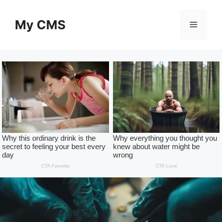
Skip
to
My CMS
Menu
content