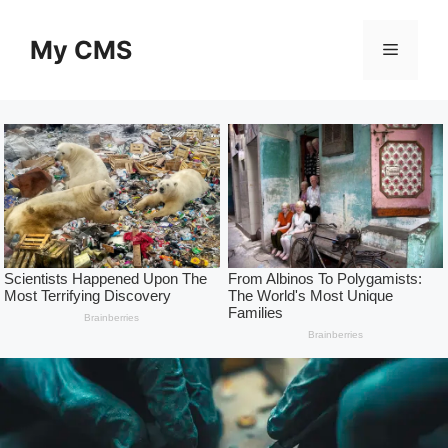
Skip
to
My CMS
Menu
content