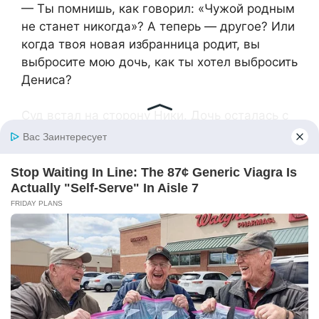
— Ты помнишь, как говорил: «Чужой родным
не станет никогда»? А теперь — другое? Или
когда твоя новая избранница родит, вы
выбросите мою дочь, как ты хотел выбросить
Дениса?
Суд встал на сторону Ники. Дочь осталась с
ней.
Однажды, глядя, как Денис осторожно
гладит сестрёнку по головке, Ника тихо
прошептала:
— Конечно, справимся. У меня ведь такой
замечательный помощник.