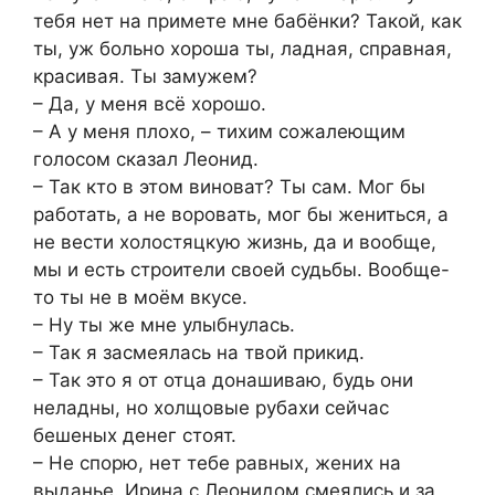
тебя нет на примете мне бабëнки? Такой, как
ты, уж больно хороша ты, ладная, справная,
красивая. Ты замужем?
– Да, у меня всё хорошо.
– А у меня плохо, – тихим сожалеющим
голосом сказал Леонид.
– Так кто в этом виноват? Ты сам. Мог бы
работать, а не воровать, мог бы жениться, а
не вести холостяцкую жизнь, да и вообще,
мы и есть строители своей судьбы. Вообще-
то ты не в моём вкусе.
– Ну ты же мне улыбнулась.
– Так я засмеялась на твой прикид.
– Так это я от отца донашиваю, будь они
неладны, но холщовые рубахи сейчас
бешеных денег стоят.
– Не спорю, нет тебе равных, жених на
выданье. Ирина с Леонидом смеялись и за