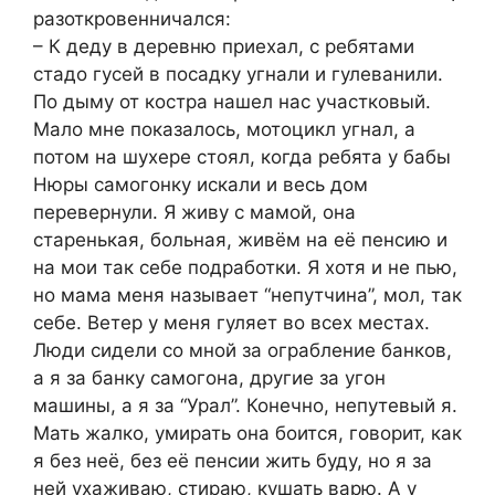
разоткровенничался:
– К деду в деревню приехал, с ребятами
стадо гусей в посадку угнали и гулеванили.
По дыму от костра нашел нас участковый.
Мало мне показалось, мотоцикл угнал, а
потом на шухере стоял, когда ребята у бабы
Нюры самогонку искали и весь дом
перевернули. Я живу с мамой, она
старенькая, больная, живём на её пенсию и
на мои так себе подработки. Я хотя и не пью,
но мама меня называет “непутчина”, мол, так
себе. Ветер у меня гуляет во всех местах.
Люди сидели со мной за ограбление банков,
а я за банку самогона, другие за угон
машины, а я за “Урал”. Конечно, непутевый я.
Мать жалко, умирать она боится, говорит, как
я без неё, без её пенсии жить буду, но я за
ней ухаживаю, стираю, кушать варю. А у