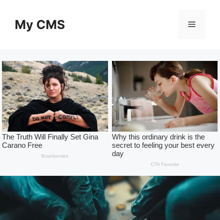
Skip
to
My CMS
Menu
content