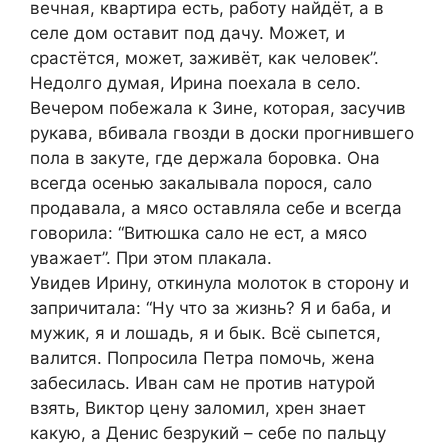
вечная, квартира есть, работу найдёт, а в
селе дом оставит под дачу. Может, и
срастётся, может, заживёт, как человек”.
Недолго думая, Ирина поехала в село.
Вечером побежала к Зине, которая, засучив
рукава, вбивала гвозди в доски прогнившего
пола в закуте, где держала боровка. Она
всегда осенью закалывала порося, сало
продавала, а мясо оставляла себе и всегда
говорила: “Витюшка сало не ест, а мясо
уважает”. При этом плакала.
Увидев Ирину, откинула молоток в сторону и
запричитала: “Ну что за жизнь? Я и баба, и
мужик, я и лошадь, я и бык. Всё сыпется,
валится. Попросила Петра помочь, жена
забесилась. Иван сам не против натурой
взять, Виктор цену заломил, хрен знает
какую, а Денис безрукий – себе по пальцу