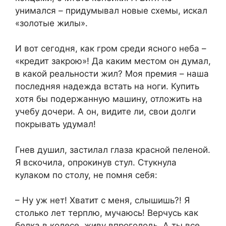
унимался – придумывал новые схемы, искал
«золотые жилы».
И вот сегодня, как гром среди ясного неба –
«кредит закрою»! Да каким местом он думал,
в какой реальности жил? Моя премия – наша
последняя надежда встать на ноги. Купить
хотя бы подержанную машину, отложить на
учебу дочери. А он, видите ли, свои долги
покрывать удумал!
Гнев душил, застилал глаза красной пеленой.
Я вскочила, опрокинув стул. Стукнула
кулаком по столу, не помня себя:
– Ну уж нет! Хватит с меня, слышишь?! Я
столько лет терплю, мучаюсь! Верчусь как
белка в колесе, живу впроголодь. А ты все