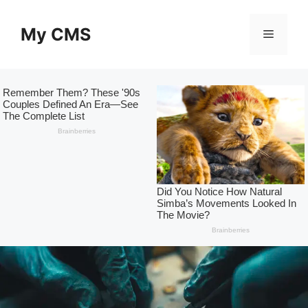
Skip
to
My CMS
Menu
content