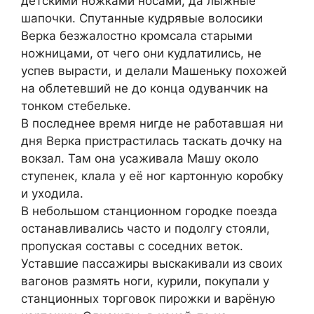
детскими ножками носами, да лыжные
шапочки. Спутанные кудрявые волосики
Верка безжалостно кромсала старыми
ножницами, от чего они кудлатились, не
успев вырасти, и делали Машеньку похожей
на облетевший не до конца одуванчик на
тонком стебельке.
В последнее время нигде не работавшая ни
дня Верка пристрастилась таскать дочку на
вокзал. Там она усаживала Машу около
ступенек, клала у её ног картонную коробку
и уходила.
В небольшом станционном городке поезда
останавливались часто и подолгу стояли,
пропуская составы с соседних веток.
Уставшие пассажиры выскакивали из своих
вагонов размять ноги, курили, покупали у
станционных торговок пирожки и варёную