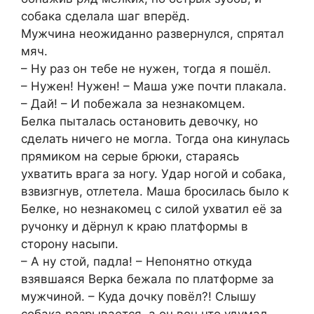
собака сделала шаг вперёд.
Мужчина неожиданно развернулся, спрятал
мяч.
– Ну раз он тебе не нужен, тогда я пошёл.
– Нужен! Нужен! – Маша уже почти плакала.
– Дай! – И побежала за незнакомцем.
Белка пыталась остановить девочку, но
сделать ничего не могла. Тогда она кинулась
прямиком на серые брюки, стараясь
ухватить врага за ногу. Удар ногой и собака,
взвизгнув, отлетела. Маша бросилась было к
Белке, но незнакомец с силой ухватил её за
ручонку и дёрнул к краю платформы в
сторону насыпи.
– А ну стой, падла! – Непонятно откуда
взявшаяся Верка бежала по платформе за
мужчиной. – Куда дочку повёл?! Слышу
собака разрывается, а он вон что удумал.