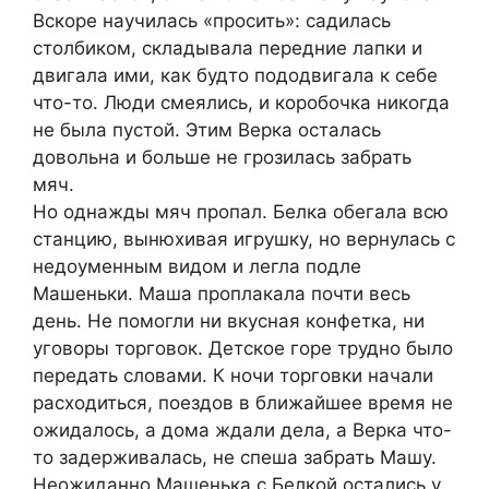
Вскоре научилась «просить»: садилась
столбиком, складывала передние лапки и
двигала ими, как будто пододвигала к себе
что-то. Люди смеялись, и коробочка никогда
не была пустой. Этим Верка осталась
довольна и больше не грозилась забрать
мяч.
Но однажды мяч пропал. Белка обегала всю
станцию, вынюхивая игрушку, но вернулась с
недоуменным видом и легла подле
Машеньки. Маша проплакала почти весь
день. Не помогли ни вкусная конфетка, ни
уговоры торговок. Детское горе трудно было
передать словами. К ночи торговки начали
расходиться, поездов в ближайшее время не
ожидалось, а дома ждали дела, а Верка что-
то задерживалась, не спеша забрать Машу.
Неожиданно Машенька с Белкой остались у