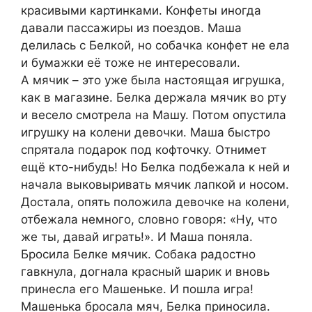
красивыми картинками. Конфеты иногда
давали пассажиры из поездов. Маша
делилась с Белкой, но собачка конфет не ела
и бумажки её тоже не интересовали.
А мячик – это уже была настоящая игрушка,
как в магазине. Белка держала мячик во рту
и весело смотрела на Машу. Потом опустила
игрушку на колени девочки. Маша быстро
спрятала подарок под кофточку. Отнимет
ещё кто-нибудь! Но Белка подбежала к ней и
начала выковыривать мячик лапкой и носом.
Достала, опять положила девочке на колени,
отбежала немного, словно говоря: «Ну, что
же ты, давай играть!». И Маша поняла.
Бросила Белке мячик. Собака радостно
гавкнула, догнала красный шарик и вновь
принесла его Машеньке. И пошла игра!
Машенька бросала мяч, Белка приносила.