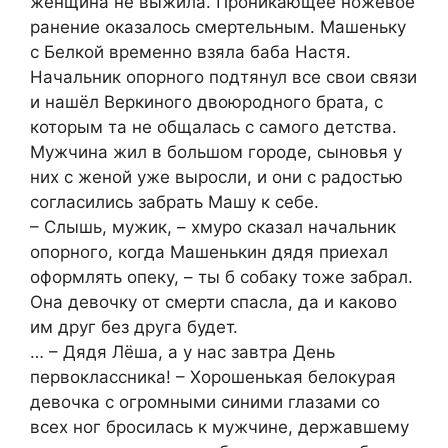
женщина не выжила. Проникающее ножевое
ранение оказалось смертельным. Машеньку
с Белкой временно взяла баба Настя.
Начальник опорного подтянул все свои связи
и нашёл Веркиного двоюродного брата, с
которым та не общалась с самого детства.
Мужчина жил в большом городе, сыновья у
них с женой уже выросли, и они с радостью
согласились забрать Машу к себе.
– Слышь, мужик, – хмуро сказал начальник
опорного, когда Машенькин дядя приехал
оформлять опеку, – ты б собаку тоже забрал.
Она девочку от смерти спасла, да и каково
им друг без друга будет.
… – Дядя Лёша, а у нас завтра День
первоклассника! – Хорошенькая белокурая
девочка с огромными синими глазами со
всех ног бросилась к мужчине, державшему