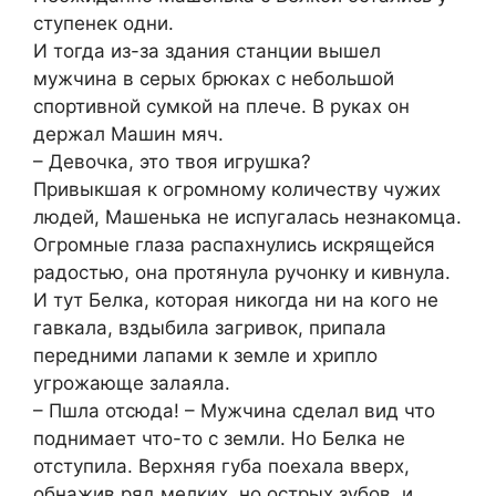
ступенек одни.
И тогда из-за здания станции вышел
мужчина в серых брюках с небольшой
спортивной сумкой на плече. В руках он
держал Машин мяч.
– Девочка, это твоя игрушка?
Привыкшая к огромному количеству чужих
людей, Машенька не испугалась незнакомца.
Огромные глаза распахнулись искрящейся
радостью, она протянула ручонку и кивнула.
И тут Белка, которая никогда ни на кого не
гавкала, вздыбила загривок, припала
передними лапами к земле и хрипло
угрожающе залаяла.
– Пшла отсюда! – Мужчина сделал вид что
поднимает что-то с земли. Но Белка не
отступила. Верхняя губа поехала вверх,
обнажив ряд мелких, но острых зубов, и