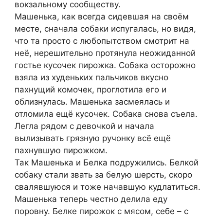
вокзальному сообществу.
Машенька, как всегда сидевшая на своём
месте, сначала собаки испугалась, но видя,
что та просто с любопытством смотрит на
неё, нерешительно протянула неожиданной
гостье кусочек пирожка. Собака осторожно
взяла из худеньких пальчиков вкусно
пахнущий комочек, проглотила его и
облизнулась. Машенька засмеялась и
отломила ещё кусочек. Собака снова съела.
Легла рядом с девочкой и начала
вылизывать грязную ручонку всё ещё
пахнувшую пирожком.
Так Машенька и Белка подружились. Белкой
собаку стали звать за белую шерсть, скоро
свалявшуюся и тоже начавшую кудлатиться.
Машенька теперь честно делила еду
поровну. Белке пирожок с мясом, себе – с