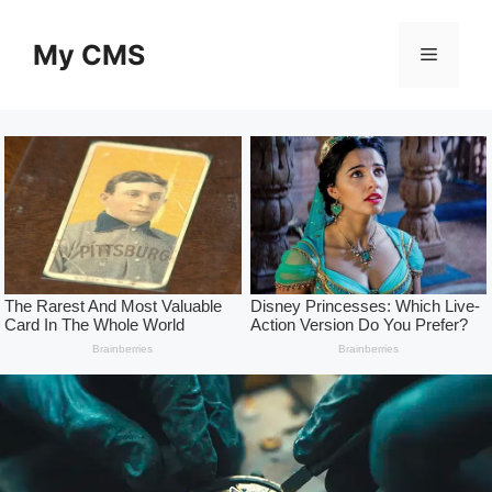
Skip
to
My CMS
Menu
content