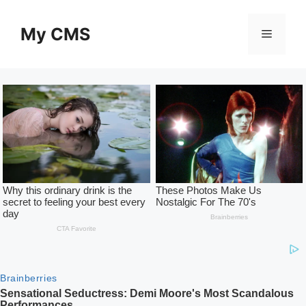
Skip
to
My CMS
Menu
content