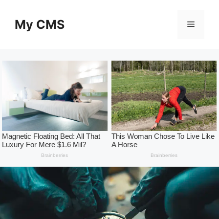
Skip
to
My CMS
Menu
content