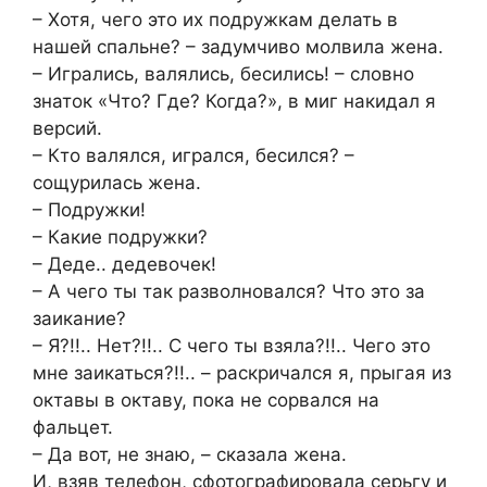
– Хотя, чего это их подружкам делать в
нашей спальне? – задумчиво молвила жена.
– Игрались, валялись, бесились! – словно
знаток «Что? Где? Когда?», в миг накидал я
версий.
– Кто валялся, игрался, бесился? –
сощурилась жена.
– Подружки!
– Какие подружки?
– Деде.. дедевочек!
– А чего ты так разволновался? Что это за
заикание?
– Я?!!.. Нет?!!.. С чего ты взяла?!!.. Чего это
мне заикаться?!!.. – раскричался я, прыгая из
октавы в октаву, пока не сорвался на
фальцет.
– Да вот, не знаю, – сказала жена.
И, взяв телефон, сфотографировала серьгу и