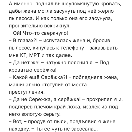
А именно, поднял вышеупомянутую кровать,
дабы жена могла засунуть под неё жерло
пылесоса. И как только она его засунула,
пронзительно вскрикнул:
– Ой! Что-то сверкнуло!
– В глазах?! – испугалась жена и, бросив
пылесос, кинулась к телефону – заказывать
мне КТ, МРТ и так далее.
– Да нет же! – натужно пояснил я. – Под
кроватью серёжка!
– Какой ещё Серёжка?! – побледнела жена,
машинально отступив от места
преступления.
– Да не Серёжка, а серёжка! – прохрипел я и,
подперев плечом край ложа, извлёк из-под
него золотую серьгу.
– Вот, – продув от пыли, предъявил я жене
находку. – Ты её чуть не засосала…