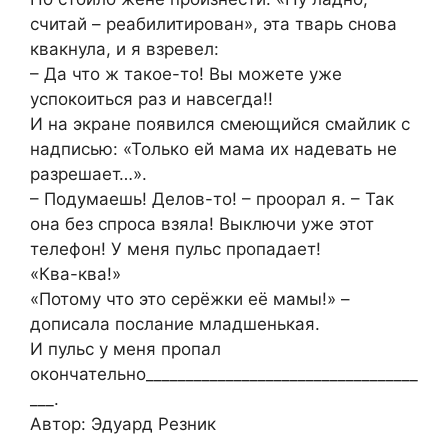
считай – реабилитирован», эта тварь снова
квакнула, и я взревел:
– Да что ж такое-то! Вы можете уже
успокоиться раз и навсегда!!
И на экране появился смеющийся смайлик с
надписью: «Только ей мама их надевать не
разрешает…».
– Подумаешь! Делов-то! – проорал я. – Так
она без спроса взяла! Выключи уже этот
телефон! У меня пульс пропадает!
«Ква-ква!»
«Потому что это серёжки её мамы!» –
дописала послание младшенькая.
И пульс у меня пропал
окончательно__________________________________
___.
Автор: Эдуард Резник