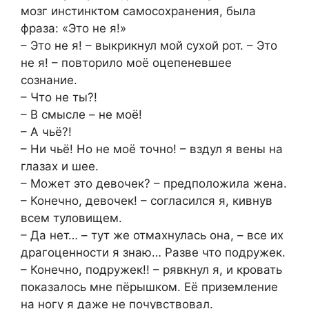
мозг инстинктом самосохранения, была
фраза: «Это не я!»
– Это не я! – выкрикнул мой сухой рот. – Это
не я! – повторило моё оцепеневшее
сознание.
– Что не ты?!
– В смысле – не моё!
– А чьё?!
– Ни чьё! Но не моё точно! – вздул я вены на
глазах и шее.
– Может это девочек? – предположила жена.
– Конечно, девочек! – согласился я, кивнув
всем туловищем.
– Да нет… – тут же отмахнулась она, – все их
драгоценности я знаю… Разве что подружек.
– Конечно, подружек!! – рявкнул я, и кровать
показалось мне пёрышком. Её приземление
на ногу я даже не почувствовал.