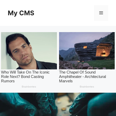
Skip
to
My CMS
Menu
content