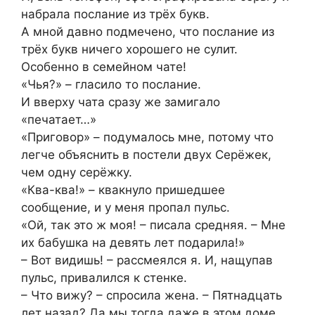
набрала послание из трёх букв.
А мной давно подмечено, что послание из
трёх букв ничего хорошего не сулит.
Особенно в семейном чате!
«Чья?» – гласило то послание.
И вверху чата сразу же замигало
«печатает…»
«Приговор» – подумалось мне, потому что
легче объяснить в постели двух Серёжек,
чем одну серёжку.
«Ква-ква!» – квакнуло пришедшее
сообщение, и у меня пропал пульс.
«Ой, так это ж моя! – писала средняя. – Мне
их бабушка на девять лет подарила!»
– Вот видишь! – рассмеялся я. И, нащупав
пульс, привалился к стенке.
– Что вижу? – спросила жена. – Пятнадцать
лет назад? Да мы тогда даже в этом доме