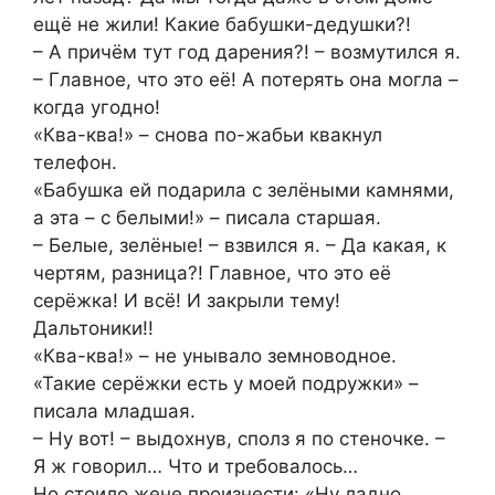
ещё не жили! Какие бабушки-дедушки?!
– А причём тут год дарения?! – возмутился я.
– Главное, что это её! А потерять она могла –
когда угодно!
«Ква-ква!» – снова по-жабьи квакнул
телефон.
«Бабушка ей подарила с зелёными камнями,
а эта – с белыми!» – писала старшая.
– Белые, зелёные! – взвился я. – Да какая, к
чертям, разница?! Главное, что это её
серёжка! И всё! И закрыли тему!
Дальтоники!!
«Ква-ква!» – не унывало земноводное.
«Такие серёжки есть у моей подружки» –
писала младшая.
– Ну вот! – выдохнув, сполз я по стеночке. –
Я ж говорил… Что и требовалось…
Но стоило жене произнести: «Ну ладно,