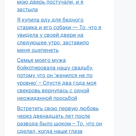
мою дверь постучали, и я
застыла
Я купила еду для бедного
старика и его собаки — То, что я
увидела у своей двери на
следующее утро, заставило
меня оцепенеть
Семья моего мужа
бойкотировала нашу свадьбу,
потому что он ‘женился не по
уровню’ – Спустя два года моя
свекровь вернулась с одной
неожиданной просьбой
Встретить свою первую любовь
через двенадцать лет после
развода было шоком – То, что он
сделал, когда наши глаза