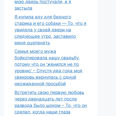
мою дверь постучали, и я
застыла
Я купила еду для бедного
старика и его собаки — То, что я
увидела у своей двери на
следующее утро, заставило
меня оцепенеть
Семья моего мужа
бойкотировала нашу свадьбу,
потому что он ‘женился не по
уровню’ – Спустя два года моя
свекровь вернулась с одной
неожиданной просьбой
Встретить свою первую любовь
через двенадцать лет после
развода было шоком – То, что он
сделал, когда наши глаза