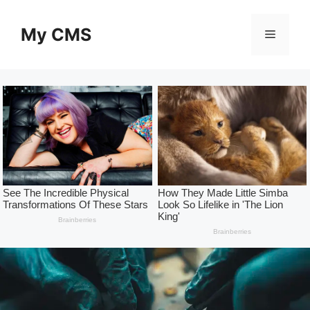
Skip
to
My CMS
Menu
content