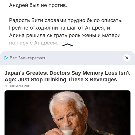
Андрей был не против.
Радость Вити словами трудно было описать.
Грей не отходил ни на шаг от Андрея, и
Алина решила сыграть роль жены и матери
на пару с Андреем.
Незаметно между ними возникло чувство, и
она вдруг поняла, что влюбилась в Андрея,
видя в нём любимого мужа. Андрей всё
понял правильно. Они вместе посетили
могилу Игоря. Положив цветы, и он
прошептал:
— Спи спокойно, дорогой брат. Обещаю, я
никогда их не оставлю и позабочусь о них.
Андрей, наконец, получил права и стал