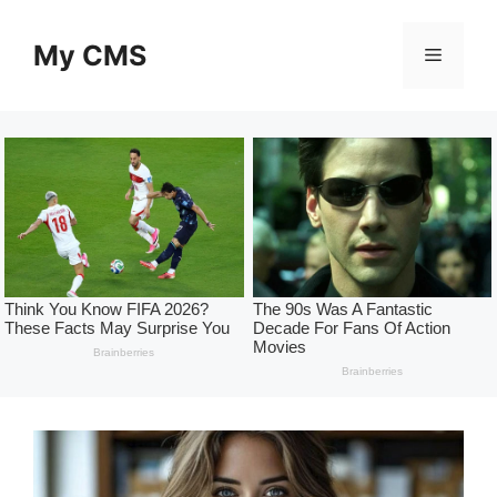
Skip
to
My CMS
Menu
content