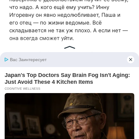
что надо. А кого ещё ему учить? Инну
Игоревну он явно недолюбливает, Паша и
его отец — по жизни ведомые. Всё
складывается не так уж плохо. А если нет —
она всегда сможет уйти.
Лена с улыбкой кивнула возлюбленному: а
давай сбежим. Родители даже не заметили,
как они ушли, только дедушка довольно
усмехнулся, провожая их взглядом.