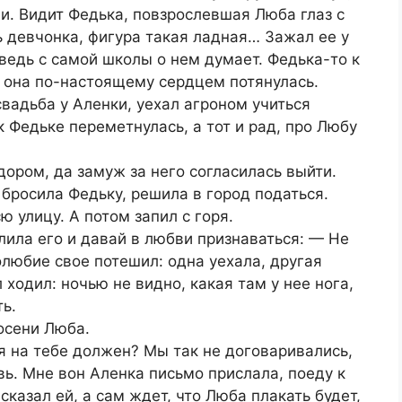
и. Видит Федька, повзрослевшая Люба глаз с
ь девчонка, фигура такая ладная… Зажал ее у
 ведь с самой школы о нем думает. Федька-то к
 а она по-настоящему сердцем потянулась.
свадьба у Аленки, уехал агроном учиться
к Федьке переметнулась, а тот и рад, про Любу
ором, да замуж за него согласилась выйти.
 бросила Федьку, решила в город податься.
ю улицу. А потом запил с горя.
лила его и давай в любви признаваться: — Не
олюбие свое потешил: одна уехала, другая
 ходил: ночью не видно, какая там у нее нога,
ть.
осени Люба.
ся на тебе должен? Мы так не договаривались,
вь. Мне вон Аленка письмо прислала, поеду к
ысказал ей, а сам ждет, что Люба плакать будет,