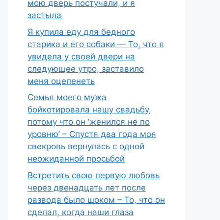
мою дверь постучали, и я
застыла
Я купила еду для бедного
старика и его собаки — То, что я
увидела у своей двери на
следующее утро, заставило
меня оцепенеть
Семья моего мужа
бойкотировала нашу свадьбу,
потому что он ‘женился не по
уровню’ – Спустя два года моя
свекровь вернулась с одной
неожиданной просьбой
Встретить свою первую любовь
через двенадцать лет после
развода было шоком – То, что он
сделал, когда наши глаза