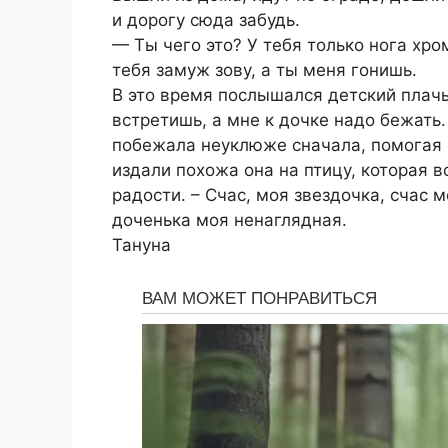
и дорогу сюда забудь.
— Ты чего это? У тебя только нога хро
тебя замуж зову, а ты меня гонишь.
В это время послышался детский плачь
встретишь, а мне к дочке надо бежать
побежала неуклюже сначала, помогая 
издали похожа она на птицу, которая в
радости. – Счас, моя звездочка, счас м
доченька моя ненаглядная.
Тануна