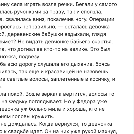
ину села играть возле речки. Бегали у самого
лась ручонками за траву, так и сползла,
в, свалилась вниз, покалечив ногу. Операции
 срослась неправильно, — осталась девочка
ой, деревенские бабушки вздыхали, глядя
зьмет? Не видать девчонке бабьего счастья.
, что догнал ее кто-то на велике. Это был
ножка, подвезу.
юба всю дорогу слушала его дыхание, боясь
чилась, так еще и красавицей не назовешь.
ие светлые волосы, заплетенные в косичку, и
.
яла покой. Возле зеркала вертится, волосы то
ах на Федьку поглядывает. Но у Федора уже
 девочка уж больно мила и хороша, кто не
рням головы кружить.
не дождалась. Когда вернулся, то девчонка
 к свадьбе идет. Он на них уже рукой махнул,