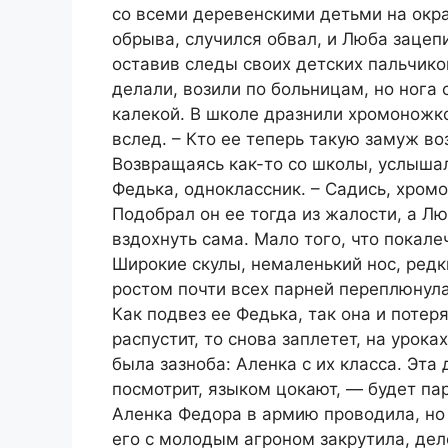
со всеми деревенскими детьми на окра
обрыва, случился обвал, и Люба зацепи
оставив следы своих детских пальчико
делали, возили по больницам, но нога
калекой. В школе дразнили хромоножк
вслед. – Кто ее теперь такую замуж во
Возвращаясь как-то со школы, услышала
Федька, одноклассник. – Садись, хромо
Подобрал он ее тогда из жалости, а Л
вздохнуть сама. Мало того, что покале
Широкие скулы, немаленький нос, редк
ростом почти всех парней переплюнула
Как подвез ее Федька, так она и потер
распустит, то снова заплетет, на урок
была зазноба: Аленка с их класса. Эта
посмотрит, языком цокают, — будет па
Аленка Федора в армию проводила, но 
его с молодым агроном закрутила, дело