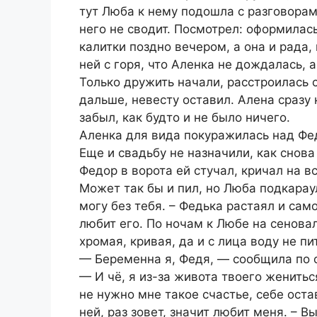
тут Люба к нему подошла с разговорам
него не сводит. Посмотрел: оформилас
калитки поздно вечером, а она и рада,
ней с горя, что Аленка не дождалась,
Только дружить начали, расстроилась 
дальше, невесту оставил. Алена сразу 
забыл, как будто и не было ничего.
Аленка для вида покуражилась над Фед
Еще и свадьбу не назначили, как снова
Федор в ворота ей стучал, кричал на вс
Может так бы и пил, но Люба подкарау
могу без тебя. – Федька растаял и сам
любит его. По ночам к Любе на сеновал
хромая, кривая, да и с лица воду не пи
— Беременна я, Федя, — сообщила по 
— И чё, я из-за живота твоего женить
не нужно мне такое счастье, себе оста
ней, раз зовет, значит любит меня. – В