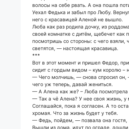
волосы на себе рвать. А она пошла по
Уехал Федька и забыл про Любу. Вернул
него с красавицей Аленой не вышло.
Люба как раз родила дочку, из роддома
своей комнатке с дитём, щебечет как 
посмотришь со стороны: с чего взяли, 
светятся, — настоящая красавица.
***
Вот в этот момент и пришел Федор, пр
сидит с гордым видом – кум королю – 
— Чего молчишь, — снова спросил он,
чего уж теперь, давай жениться.
— А Алена как же? – Люба посмотрела 
— Так а чё Алена? У нее своя жизнь, у
Соглашайся, пока я согласен. А то ос
хромая. Что за жизнь будет у тебя.
— Федь, пойдем, — позвала она гостя, 
Вышли из дома, идут по ограде, дошли 