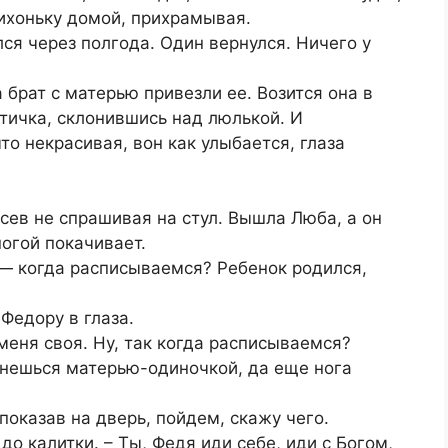
тихоньку домой, прихрамывая.
ся через полгода. Один вернулся. Ничего у
 брат с матерью привезли ее. Возится она в
птичка, склонившись над люлькой. И
что некрасивая, вон как улыбается, глаза
исев не спрашивая на стул. Вышла Люба, а он
ногой покачивает.
 — когда расписываемся? Ребенок родился,
Федору в глаза.
 меня своя. Ну, так когда расписываемся?
танешься матерью-одиночкой, да еще нога
показав на дверь, пойдем, скажу чего.
до калитки. – Ты, Федя иди себе, иди с Богом,