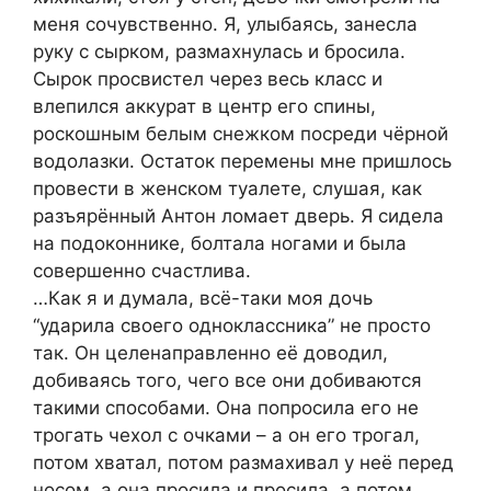
меня сочувственно. Я, улыбаясь, занесла
руку с сырком, размахнулась и бросила.
Сырок просвистел через весь класс и
влепился аккурат в центр его спины,
роскошным белым снежком посреди чёрной
водолазки. Остаток перемены мне пришлось
провести в женском туалете, слушая, как
разъярённый Антон ломает дверь. Я сидела
на подоконнике, болтала ногами и была
совершенно счастлива.
…Как я и думала, всё-таки моя дочь
“ударила своего одноклассника” не просто
так. Он целенаправленно её доводил,
добиваясь того, чего все они добиваются
такими способами. Она попросила его не
трогать чехол с очками – а он его трогал,
потом хватал, потом размахивал у неё перед
носом, а она просила и просила, а потом