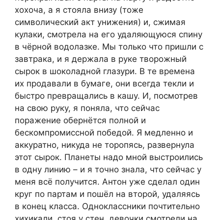
хохоча, а я стояла внизу (тоже
символический акт унижения) и, сжимая
кулаки, смотрела на его удаляющуюся спину
в чёрной водолазке. Мы только что пришли с
завтрака, и я держала в руке творожный
сырок в шоколадной глазури. В те времена
их продавали в бумаге, они всегда текли и
быстро превращались в кашу. И, посмотрев
на свою руку, я поняла, что сейчас
поражение обернётся полной и
бескомпромиссной победой. Я медленно и
аккуратно, никуда не торопясь, развернула
этот сырок. Планеты надо мной выстроились
в одну линию – и я точно знала, что сейчас у
меня всё получится. Антон уже сделал один
круг по партам и пошёл на второй, удаляясь
в конец класса. Одноклассники почтительно
хихикали, стоя у стен, девочки смотрели на