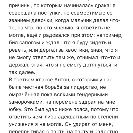
причины, по которым начиналась драка: я
совершала поступки, не совместимые со
званием девочки, когда мальчик делал что-
то, на что, по его мнению, я ответить не
могла, ещё и радовался при этом: например,
бил сапогом и ждал, что я буду сидеть и
реветь, или дёргал за хвостики, зная, что я
не смогу ответить тем же, отнимал что-то и
держал, зная, что я не смогу дотянуться, и
так далее.
В третьем классе Антон, с которым у нас
была честная борьба за лидерство, не
омрачённая пока всякими гендерными
заморочками, на перемене задрал на мне
юбку. Это был удар ниже пояса, потому что
ответить чем-либо адекватным по степени
унижения я не могла. Он удирал от меня,
перепрыгивая с парты на парту и радостно