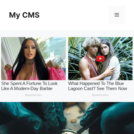
Skip
to
My CMS
Menu
content