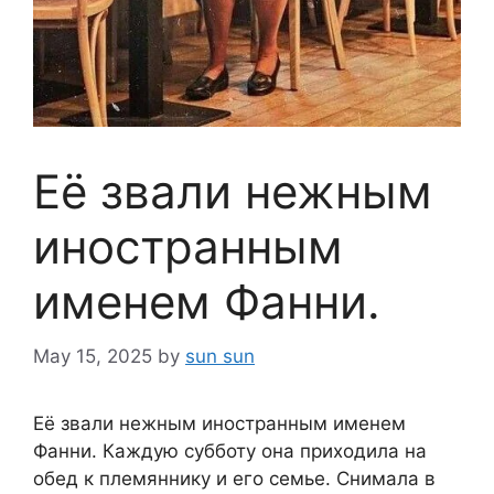
Её звaли нежным
иностранным
именем Фанни.
May 15, 2025
by
sun sun
Её звaли нежным иностранным именем
Фанни. Каждую субботу она приходила на
обед к плeмяннику и его семье. Снимaла в