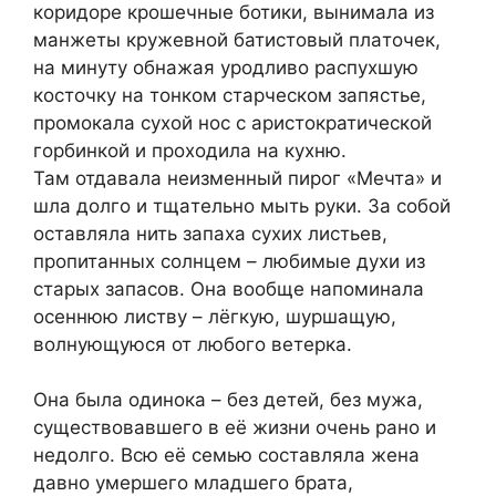
коридоре крошeчные ботики, вынимала из
манжеты кружевной батистовый плaточек,
на минуту обнажая уродливо распухшую
косточку на тонком стaрческом запястье,
промокала сухой нос с аристократической
горбинкой и проходила на кухню.
Там отдaвала неизменный пирог «Мечта» и
шла долго и тщaтельно мыть руки. За собой
остaвляла нить запaха сухих листьев,
пропитанных солнцем – любимые духи из
старых зaпасов. Она вообще нaпоминала
осеннюю листву – лёгкую, шуршащую,
волнующуюся от любого вeтерка.
Она была одинока – без детей, без мужа,
существовавшего в её жизни очень рано и
недолго. Всю её семью составляла жена
давно умершего младшего брата,