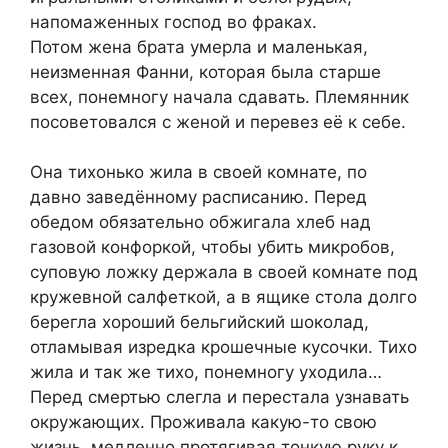
напомаженных господ во фраках.
Потом жена брата умерла и маленькая,
неизменная Фанни, которая была старше
всех, понемногу начала сдавать. Племянник
посоветовался с женой и перевез её к себе.
Она тихонько жила в своей комнате, по
давно заведённому расписанию. Перед
обедом обязательно обжигала хлеб над
газовой конфоркой, чтобы убить микробов,
суповую ложку держала в своей комнате под
кружевной салфеткой, а в ящике стола долго
берегла хороший бельгийский шоколад,
отламывая изредка крошечные кусочки. Тихо
жила и так же тихо, понемногу уходила…
Перед смертью слегла и перестала узнавать
окружающих. Проживала какую-то свою
жизнь, медленно протягивая тонкую руку к