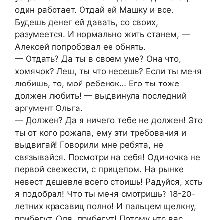
один работает. Отдай ей Машку и все.
Будешь денег ей давать, со своих,
разумеется. И нормально жить станем, —
Алексей попробовал ее обнять.
— Отдать? Да ты в своем уме? Она что,
хомячок? Леш, ты что несешь? Если ты меня
любишь, то, мой ребенок… Его ты тоже
должен любить! — выдвинула последний
аргумент Ольга.
— Должен? Да я ничего тебе не должен! Это
ты от кого рожала, ему эти требования и
выдвигай! Говорили мне ребята, не
связывайся. Посмотри на себя! Одиночка не
первой свежести, с прицепом. На рынке
невест дешевле всего стоишь! Радуйся, хоть
я подобрал! Что ты меня смотришь? 18-20-
летних красавиц полно! И пальцем щелкну,
прибегут. Оля, прибегут! Потому что вас