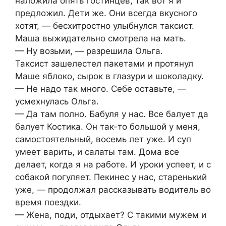
наложила опять гостинцев, так вот я и
предложил. Дети же. Они всегда вкусного
хотят, — бесхитростно улыбнулся таксист.
Маша выжидательно смотрела на мать.
— Ну возьми, — разрешила Ольга.
Таксист зашелестел пакетами и протянул
Маше яблоко, сырок в глазури и шоколадку.
— Не надо так много. Себе оставьте, —
усмехнулась Ольга.
— Да там полно. Бабуля у нас. Все балует да
балует Костика. Он так-то большой у меня,
самостоятельный, восемь лет уже. И суп
умеет варить, и салаты там. Дома все
делает, когда я на работе. И уроки успеет, и с
собакой погуляет. Пекинес у нас, старенький
уже, — продолжал рассказывать водитель во
время поездки.
— Жена, поди, отдыхает? С такими мужем и