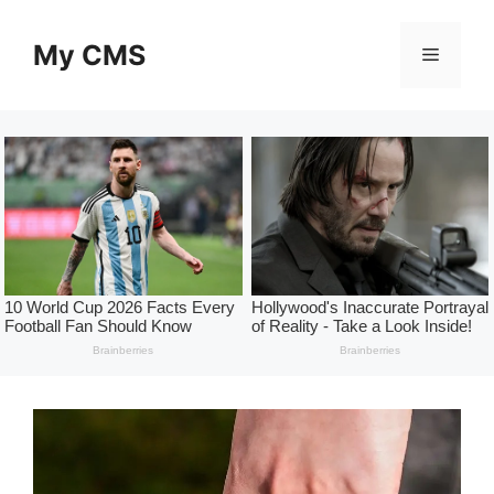
Skip
to
My CMS
Menu
content