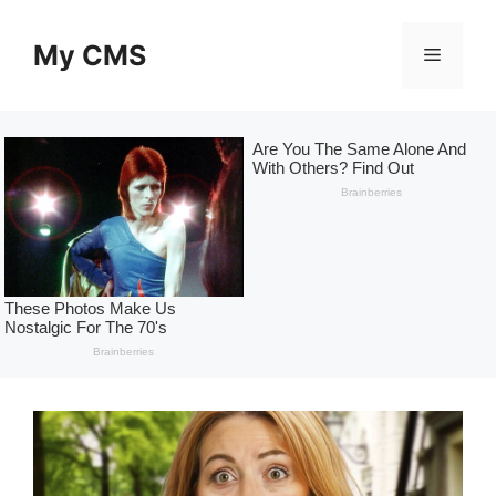
Skip
to
My CMS
Menu
content