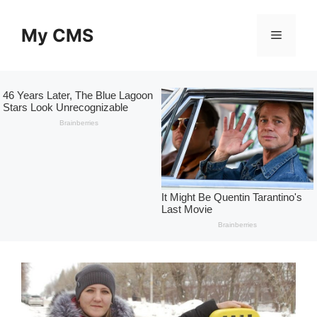
Skip
to
My CMS
Menu
content