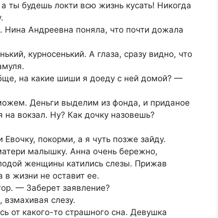
, а ты будешь локти всю жизнь кусать! Никогда
.
. Нина Андреевна поняла, что почти дожала
нький, курносенький. А глаза, сразу видно, что
амуля.
бще, на какие шиши я доеду с ней домой? —
ожем. Деньги выделим из фонда, и приданое
я на вокзал. Ну? Как дочку назовешь?
 Евочку, покорми, а я чуть позже зайду.
матери малышку. Анна очень бережно,
олодой женщины катились слезы. Прижав
а в жизни не оставит ее.
тор. — Заберет заявление?
 взмахивая слезу.
сь от какого-то страшного сна. Девушка