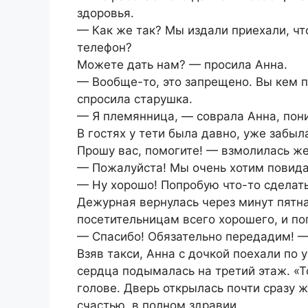
здоровья.
— Как же так? Мы издали приехали, что
телефон?
Можете дать нам? — просила Анна.
— Вообще-то, это запрещено. Вы кем 
спросила старушка.
— Я племянница, — соврала Анна, пони
В гостях у тети была давно, уже забыл
Прошу вас, помогите! — взмолилась ж
— Пожалуйста! Мы очень хотим повида
— Ну хорошо! Попробую что-то сделат
Дежурная вернулась через минут пятна
посетительницам всего хорошего, и по
— Спасибо! Обязательно передадим! — 
Взяв такси, Анна с дочкой поехали по
сердца подымалась на третий этаж. «Т
голове. Дверь открылась почти сразу ж
счастью, в полном здравии.