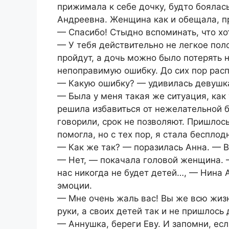
прижимала к себе дочку, будто боялась
Андреевна. Женщина как и обещала, п
— Спасибо! Стыдно вспоминать, что хо
— У тебя действительно не легкое по
пройдут, а дочь можно было потерять 
непоправимую ошибку. До сих пор рас
— Какую ошибку? — удивилась девушка.
— Была у меня такая же ситуация, как 
решила избавиться от нежелательной 
говорили, срок не позволяют. Пришлос
помогла, но с тех пор, я стала бесплод
— Как же так? — поразилась Анна. — 
— Нет, — покачала головой женщина. —
нас никогда не будет детей…, — Нина 
эмоции.
— Мне очень жаль вас! Вы же всю жизн
руки, а своих детей так и не пришлось 
— Аннушка, береги Еву. И запомни, ес