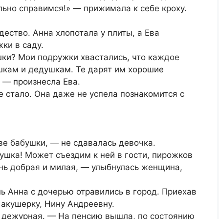
ельно справимся!» — прижимала к себе кроху.
ество. Анна хлопотала у плиты, а Ева
ки в саду.
шки? Мои подружки хвастались, что каждое
шкам и дедушкам. Те дарят им хорошие
, — произнесла Ева.
 стало. Она даже не успела познакомится с
.
ве бабушки, — не сдавалась девочка.
бушка! Может съездим к ней в гости, пирожков
нь добрая и милая, — улыбнулась женщина,
ь Анна с дочерью отравились в город. Приехав
 акушерку, Нину Андреевну.
 дежурная. — На пенсию вышла, по состоянию