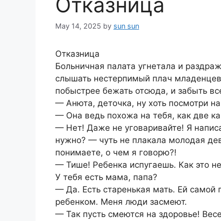
Отказница
May 14, 2025
by
sun sun
Отказница
Больничная палата угнетала и раздраж
слышать нестерпимый плач младенцев в
побыстрее бежать отсюда, и забыть вс
— Анюта, деточка, ну хоть посмотри н
— Она ведь похожа на тебя, как две к
— Нет! Даже не уговаривайте! Я напис
нужно? — чуть не плакала молодая дев
понимаете, о чем я говорю?!
— Тише! Ребенка испугаешь. Как это 
У тебя есть мама, папа?
— Да. Есть старенькая мать. Ей самой 
ребенком. Меня люди засмеют.
— Так пусть смеются на здоровье! Вес