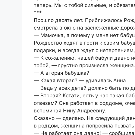
теперь. Мы с тобой сильные, и обязат
***
Прошло десять лет. Приближалось Рожд
смотрела в окно на заснеженные дорож
— Мамочка, а почему у меня нет бабу
Рождество ходят в гости к своим бабу
подарки, и всегда ждут с нетерпением
— К сожалению, нашей бабули давно не
тобой, — грустно произнесла женщина
— А вторая бабушка?
— Какая вторая? — удивилась Анна.
— Ведь у всех детей должно быть по д
— Вторая? Кстати, есть у нас такая ба
отвезем? Она работает в роддоме, оче
вспоминая Нину Андреевну.
Сказано — сделано. На следующий ден
в роддом, женщина попросила позвать
— Не работает она давно! — сообщила