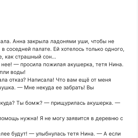
ала. Анна закрыла ладонями уши, чтобы не
 соседней палате. Ей хотелось только одного,
е, как страшный сон…
а нее! — просила пожилая акушерка, тетя Нина.
апли воды!
ала отказ? Написала! Что вам ещё от меня
ушка. — Мне некуда ее забрать! Вы
некуда? Ты бомж? — прищурилась акушерка. —
помощь нужна! Я не могу заявится в деревню с
елее будут! — улыбнулась тетя Нина. — А если