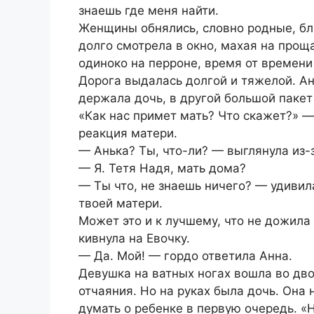
знаешь где меня найти.
Женщины обнялись, словно родные, бл
долго смотрела в окно, махая на прощ
одиноко на перроне, время от времени
Дорога выдалась долгой и тяжелой. Ан
держала дочь, в другой большой пакет
«Как нас примет мать? Что скажет?» —
реакция матери.
— Анька? Ты, что-ли? — выглянула из-з
— Я. Тетя Надя, мать дома?
— Ты что, не знаешь ничего? — удивил
твоей матери.
Может это и к лучшему, что не дожила
кивнула на Евочку.
— Да. Мой! — гордо ответила Анна.
Девушка на ватных ногах вошла во двор
отчаяния. Но на руках была дочь. Она
думать о ребенке в первую очередь. «Н