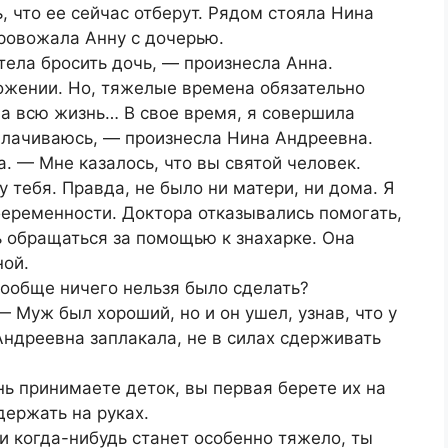
, что ее сейчас отберут. Рядом стояла Нина
ровожала Анну с дочерью.
тела бросить дочь, — произнесла Анна.
ложении. Но, тяжелые времена обязательно
на всю жизнь… В свое время, я совершила
плачиваюсь, — произнесла Нина Андреевна.
 — Мне казалось, что вы святой человек.
у тебя. Правда, не было ни матери, ни дома. Я
беременности. Доктора отказывались помогать,
ь обращаться за помощью к знахарке. Она
ной.
Вообще ничего нельзя было сделать?
 Муж был хороший, но и он ушел, узнав, что у
Андреевна заплакала, не в силах сдерживать
ь принимаете деток, вы первая берете их на
держать на руках.
ли когда-нибудь станет особенно тяжело, ты