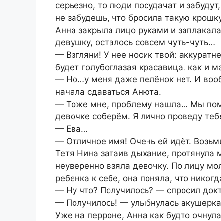
серьезно, то люди посудачат и забудут
не забудешь, что бросила такую крошку
Анна закрыла лицо руками и заплакала
девушку, осталось совсем чуть-чуть…
— Взгляни! У нее носик твой: аккуратне
будет голубоглазая красавица, как и м
— Но…у меня даже пелёнок нет. И воо
начала сдаваться Анюта.
— Тоже мне, проблему нашла… Мы пом
девочке соберём. Я лично проведу теб
— Ева…
— Отличное имя! Очень ей идёт. Возьми
Тетя Нина затаив дыхание, протянула 
неуверенно взяла девочку. По лицу м
ребенка к себе, она поняла, что никогд
— Ну что? Получилось? — спросил док
— Получилось! — улыбнулась акушерка,
Уже на перроне, Анна как будто очнула