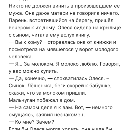
Никто не должен винить в произошедшем её
мужа. Она даже матери не говорила ничего.
Парень, встретившийся на берегу, пришёл
вечером к их дому. Олеся сидела на крыльце
с сыном, читала ему вслух книгу.
— Вы к кому? – оторвалась она от книжки и
посмотрела на мявшегося у ворот молодого
человека.
— Я… За молоком. Я молоко люблю. Говорят,
у вас можно купить.
— Да, конечно, — спохватилась Олеся. –
Сынок, Лёшенька, беги скорей к бабушке,
скажи, что за молоком пришли.
Мальчуган побежал в дом.
— На самом деле я к вам. Вот, — немного
смущаясь, заявил незнакомец.
— Ко мне? Зачем?
Если бы Олеся могла ходить, она ушла бы