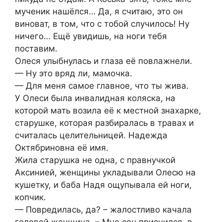
мученик нашёлся… Да, я считаю, это он
виноват, в том, что с тобой случилось! Ну
ничего… Ещё увидишь, на ноги тебя
поставим.
Олеся улыбнулась и глаза её повлажнели.
— Ну это вряд ли, мамочка.
— Для меня самое главное, что ты жива.
У Олеси была инвалидная коляска, на
которой мать возила её к местной знахарке,
старушке, которая разбиралась в травах и
считалась целительницей. Надежда
Октябриновна её имя.
Жила старушка не одна, с правнучкой
Аксинией, женщины укладывали Олесю на
кушетку, и баба Надя ощупывала ей ноги,
копчик.
— Повредилась, да? – жалостливо качала
головой женщина. – Мне сон приснился, в