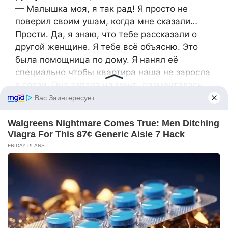
— Малышка моя, я так рад! Я просто не
поверил своим ушам, когда мне сказали…
Прости. Да, я знаю, что тебе рассказали о
другой женщине. Я тебе всё объясню. Это
была помощница по дому. Я нанял её
специально чтобы квартира наша не заросла
в грязи. Она запала на меня, размечталась
что я женюсь на ней. А я не могу. Я о тебе
думаю. Ты самая красивая из всех, кого я
видел. Да что эти бабы, они все в подмётки
тебе не годятся!
Олеся слушала мужа безо всякого интереса,
она вдруг поняла, что ей всё равно, что он
там говорит.
— Я подаю на развод и не хочу, чтобы ты
приезжал сюда. И сын останется со мной.
Она принялась крутить колёса в сторону
дома, Константин так разозлился, что дёрнул