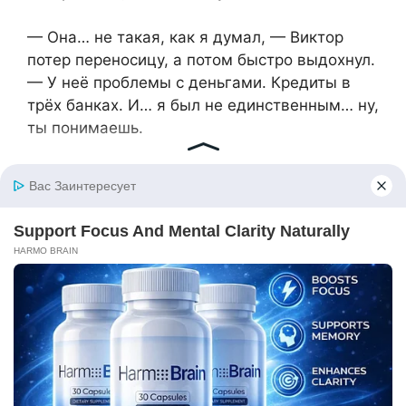
— Она… не такая, как я думал, — Виктор
потер переносицу, а потом быстро выдохнул.
— У неё проблемы с деньгами. Кредиты в
трёх банках. И… я был не единственным… ну,
ты понимаешь.
— Не единственным женатым мужчиной,
которого она запутала? — Люся не
удержалась от сарказма, голос был
холодным.
— Да, — признал он, подавленный и
растерянный. — Она использовала меня. А я
был таким глупцом…
— И теперь ты решил вернуться? —
спросила Люся, не скрывая прямоты.