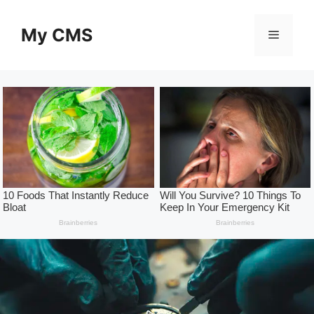
Skip
to
My CMS
Menu
content