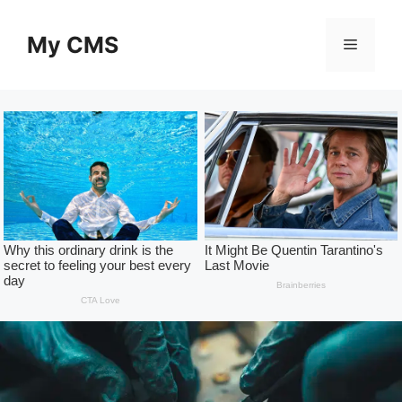
Skip
to
My CMS
Menu
content