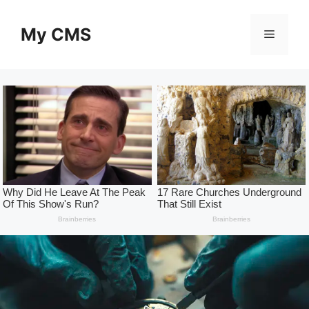
Skip
to
My CMS
Menu
content