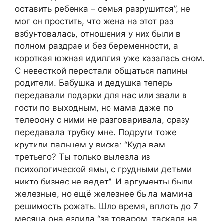
оставить ребенка – семья разрушится”, не
мог он простить, что жена на этот раз
взбунтовалась, отношения у них были в
полном раздрае и без беременности, а
короткая южная идиллия уже казалась сном.
С невесткой перестали общаться папины
родители. Бабушка и дедушка теперь
передавали подарки для нас или звали в
гости по выходным, но мама даже по
телефону с ними не разговаривала, сразу
передавала трубку мне. Подруги тоже
крутили пальцем у виска: “Куда вам
третьего? Ты только вылезла из
психологической ямы, с грудными детьми
никто бизнес не ведет”. И аргументы были
железные, но ещё железнее была мамина
решимость рожать. Шло время, вплоть до 7
месяца она ездила “за товаром, таскала на