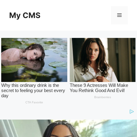
Skip
to
My CMS
Menu
content