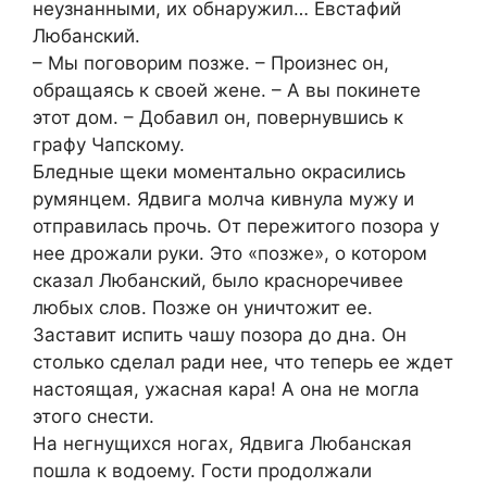
неузнанными, их обнаружил… Евстафий
Любанский.
– Мы поговорим позже. – Произнес он,
обращаясь к своей жене. – А вы покинете
этот дом. – Добавил он, повернувшись к
графу Чапскому.
Бледные щеки моментально окрасились
румянцем. Ядвига молча кивнула мужу и
отправилась прочь. От пережитого позора у
нее дрожали руки. Это «позже», о котором
сказал Любанский, было красноречивее
любых слов. Позже он уничтожит ее.
Заставит испить чашу позора до дна. Он
столько сделал ради нее, что теперь ее ждет
настоящая, ужасная кара! А она не могла
этого снести.
На негнущихся ногах, Ядвига Любанская
пошла к водоему. Гости продолжали