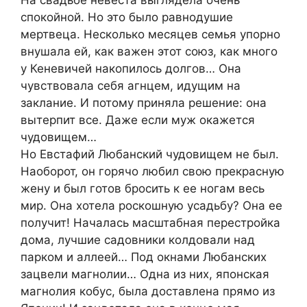
На свадьбе невеста выглядела очень
спокойной. Но это было равнодушие
мертвеца. Несколько месяцев семья упорно
внушала ей, как важен этот союз, как много
у Кеневичей накопилось долгов… Она
чувствовала себя агнцем, идущим на
заклание. И потому приняла решение: она
вытерпит все. Даже если муж окажется
чудовищем…
Но Евстафий Любанский чудовищем не был.
Наоборот, он горячо любил свою прекрасную
жену и был готов бросить к ее ногам весь
мир. Она хотела роскошную усадьбу? Она ее
получит! Началась масштабная перестройка
дома, лучшие садовники колдовали над
парком и аллеей… Под окнами Любанских
зацвели магнолии… Одна из них, японская
магнолия кобус, была доставлена прямо из