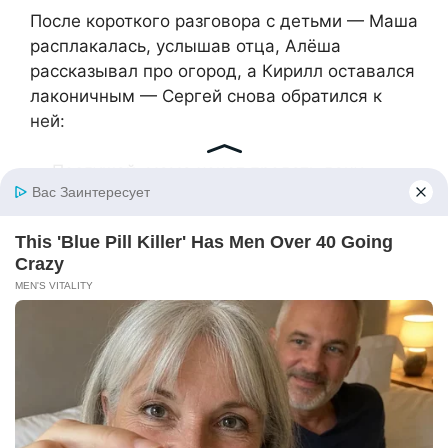
После короткого разговора с детьми — Маша
расплакалась, услышав отца, Алёша
рассказывал про огород, а Кирилл оставался
лаконичным — Сергей снова обратился к
ней:
— Послушай, мама хочет продать дачу.
Предлагает вам переехать туда. Ближе к
городу, к цивилизации…
Анна почувствовала, как внутри закипает
гнев.
— То есть ты сначала выгнал нас из
квартиры, а теперь предлагаешь
благотворительность от своей матери? —
тихо спросила она. — Спасибо, но нам здесь
комфортно.