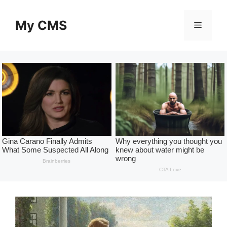
Skip
to
My CMS
Menu
content