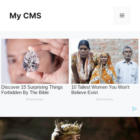
Skip
to
My CMS
Menu
content