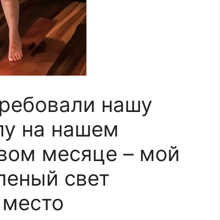
ребовали нашу
лу на нашем
вом месяце – мой
леный свет
 место