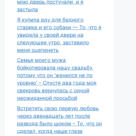
мою дверь постучали, и я
застыла
Я купила еду для бедного
старика и его собаки — То, что я
увидела у своей двери на
следующее утро, заставило
меня оцепенеть
Семья моего мужа
бойкотировала нашу свадьбу,
потому что он ‘женился не по
уровню’ – Спустя два года моя
свекровь вернулась с одной
неожиданной просьбой
Встретить свою первую любовь
через двенадцать лет после
развода было шоком – То, что он
сделал, когда наши глаза