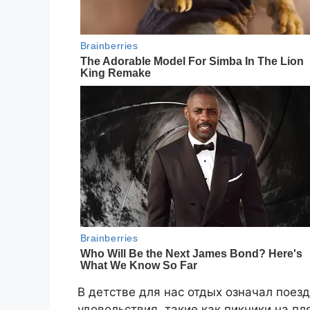
В детстве для нас отдых означал поез
удовольствия, такие как пикники на пл