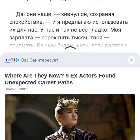
— Да, они наши, — кивнул он, сохраняя
спокойствие, — и я предлагаю использовать
их для нас. У нас и так не всё гладко. Моя
зарплата — сорок пять тысяч, твоя —
тридцать. Как мы будем жить, если распрем
все накопления? У нас кредиты,
повседневные расходы. А если появится
ребёнок? Или начнётся экономический
кризис? Ты подумала о таких вариантах?
Глаза Ирины потускнели. Гнев сменился
раздумьями, но обида всё ещё тлела внутри.
— Это не такие большие деньги, Влад, —
пробормотала она. — Мы могли бы выделить
немного, чтобы помочь…