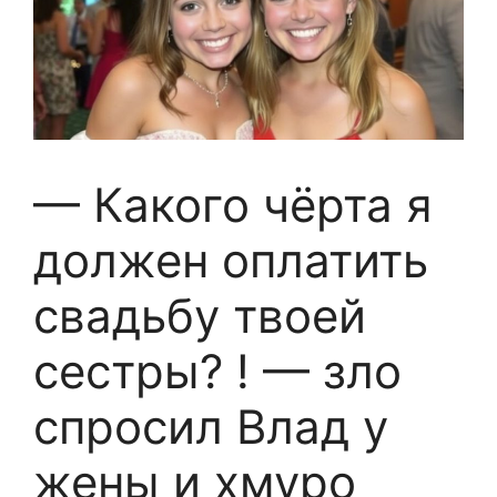
— Какого чёрта я
должен оплатить
свадьбу твоей
сестры? ! — зло
спросил Влад у
жены и хмуро