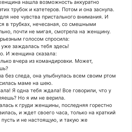
 женщина нашла возможность аккуратно
тих трубок и катетеров. Потом и она заснула.
для нее чувства пристального внимания. И
ся в трубках, нечесаная, со смешными
ьно, почти не мигая, смотрела на женщину.
ерьезным голосом спросила:
 уже заждалась тебя здесь!
то. И женщина сказала:
олько вчера из командировки. Может,
шь?
ла без следа, она улыбнулась всем своим ртом
силась маме на шею.
нала! Я одна тебя ждала! Все говорили, что у
ляешь? Но я им не верила.
алась к груди женщины, последняя горестно
аилась, и ждет своего часа, только на краткий
 пусть и не настоящую, и такую же