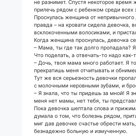
не разнимет. Спустя некоторое время
прилечь рядом с ребенком среди всех э
Проснулась женщина от непривычного 
правда – на кровати сидела девочка, в
всклокоченными волосиками, и пристал
Когда женщина проснулась, девочка с
– Мама, ты где так долго пропадала? Я
Что поделать, а отвечать-то надо как-
– Дочь, твоя мама много работает. Я т
прекратишь меня отчитывать и обниме
Тут же вся серьезность девочки пропа
с молочными неровными зубами, и бро
– Я знала, что ты придешь за мной! Я з
меня нет мамы, нет тебя, ты представ
Пока девочка шептала слова и прижим
думала о том, что болезнь рядом, прит
миг дав девочке счастье обрести мать,
безнадежно больную и измученную.