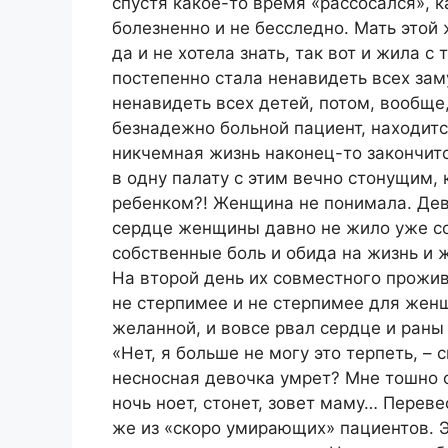
спустя какое-то время «рассосался», к
болезненно и не бесследно. Мать этой
да и не хотела знать, так вот и жила с
постепенно стала ненавидеть всех за
ненавидеть всех детей, потом, вообще,
безнадежно больной пациент, находитс
никчемная жизнь наконец-то закончитс
в одну палату с этим вечно стонущим,
ребенком?! Женщина не понимала. Дево
сердце женщины давно не жило уже соч
собственные боль и обида на жизнь и 
На второй день их совместного прожив
не стерпимее и не стерпимее для женщ
желанной, и вовсе рвал сердце и раны
«Нет, я больше не могу это терпеть, –
несносная девочка умрет? Мне тошно от
ночь ноет, стонет, зовет маму… Переве
же из «скоро умирающих» пациентов. Э