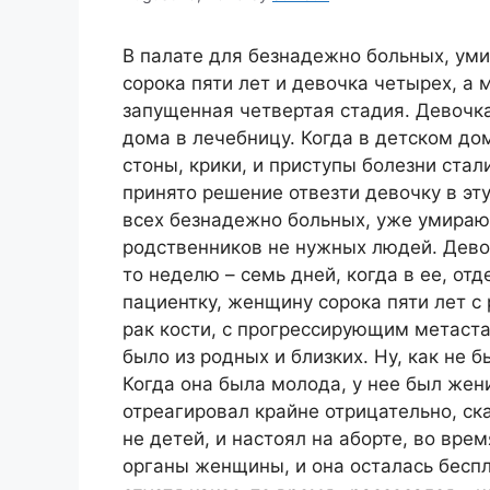
В палате для безнадежно больных, ум
сорока пяти лет и девочка четырех, а м
запущенная четвертая стадия. Девочка
дома в лечебницу. Когда в детском до
стоны, крики, и приступы болезни ста
принято решение отвезти девочку в эт
всех безнадежно больных, уже умираю
родственников не нужных людей. Дево
то неделю – семь дней, когда в ее, от
пациентку, женщину сорока пяти лет с
рак кости, с прогрессирующим метаст
было из родных и близких. Ну, как не 
Когда она была молода, у нее был жен
отреагировал крайне отрицательно, ска
не детей, и настоял на аборте, во вр
органы женщины, и она осталась бесп