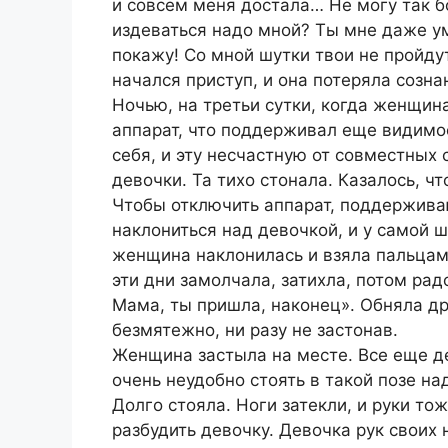
и совсем меня достала… Не могу так бо
издеваться надо мной? Ты мне даже ум
покажу! Со мной шутки твои не пройду
начался приступ, и она потеряла созна
Ночью, на третьи сутки, когда женщин
аппарат, что поддерживал еще видимос
себя, и эту несчастную от совместных
девочки. Та тихо стонала. Казалось, чт
Чтобы отключить аппарат, поддержив
наклониться над девочкой, и у самой 
женщина наклонилась и взяла пальцам
эти дни замолчала, затихла, потом рад
Мама, ты пришла, наконец». Обняла д
безмятежно, ни разу не застонав.
Женщина застыла на месте. Все еще д
очень неудобно стоять в такой позе на
Долго стояла. Ноги затекли, и руки тож
разбудить девочку. Девочка рук своих 