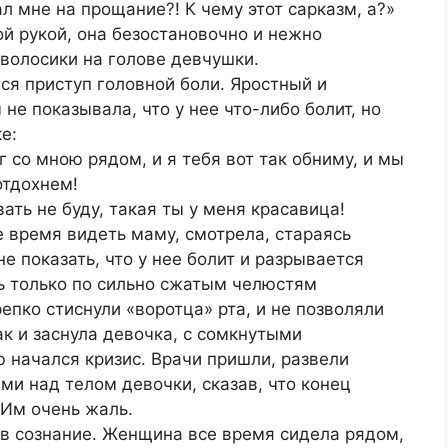
л мне на прощание?! К чему этот сарказм, а?»
й рукой, она безостановочно и нежно
олосики на голове девчушки.
ся приступ головной боли. Яростный и
е показывала, что у нее что-либо болит, но
е:
г со мною рядом, и я тебя вот так обниму, и мы
отдохнем!
вать не буду, такая ты у меня красавица!
е время видеть маму, смотрела, стараясь
не показать, что у нее болит и разрывается
ь только по сильно сжатым челюстям
пко стиснули «воротца» рта, и не позволяли
ак и заснула девочка, с сомкнутыми
 начался кризис. Врачи пришли, развели
ми над телом девочки, сказав, что конец
. Им очень жаль.
 в сознание. Женщина все время сидела рядом,