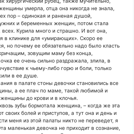
ак хирургический рубец, также мучительно,
 женщины умерла, отца она никогда не знала,
 тех пор – одинокая и раненая душой,
мужних и беременных женщин, потом стала
 всех. Курила много и страшно. И вот она,
я в клинике для «умирающих». Скоро ее
я, но почему ее обязательно надо было класть
 кричащим, зовущим маму без конца,
чка ее очень сильно раздражала, злила, в
увствие к чьему-либо горю и боли, только
жили в ее душе.
ания в палате стоны девочки становились все
ины, а ее плач по маме, такой любимой и
 женщины до крови и в клочья.
 сквозь зубы бормотала женщина, – когда же эта
 своих болей и приступов, а тут она и день и
сти меня из этой палаты никто не переведет, я
та маленькая девочка не приходит в сознание,