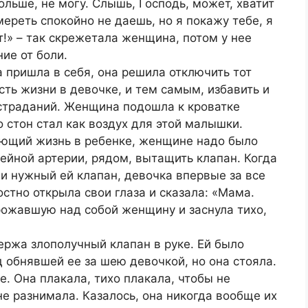
льше, не могу. Слышь, Господь, может, хватит
ереть спокойно не даешь, но я покажу тебе, я
т!» – так скрежетала женщина, потом у нее
ние от боли.
а пришла в себя, она решила отключить тот
ть жизни в девочке, и тем самым, избавить и
 страданий. Женщина подошла к кроватке
о стон стал как воздух для этой малышки.
ающий жизнь в ребенке, женщине надо было
шейной артерии, рядом, вытащить клапан. Когда
и нужный ей клапан, девочка впервые за все
остно открыла свои глаза и сказала: «Мама.
рожавшую над собой женщину и заснула тихо,
ержа злополучный клапан в руке. Ей было
д обнявшей ее за шею девочкой, но она стояла.
е. Она плакала, тихо плакала, чтобы не
не разнимала. Казалось, она никогда вообще их