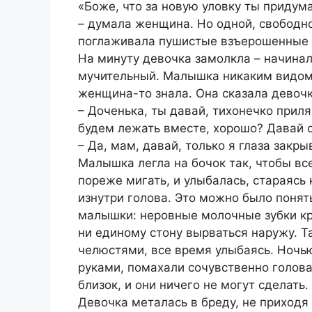
«Боже, что за новую уловку ты придума
– думала женщина. Но одной, свободно
поглаживала пушистые взъерошенные в
На минуту девочка замолкла – начинал
мучительный. Малышка никаким видом н
женщина-то знала. Она сказала девочк
– Доченька, ты давай, тихонечко приля
будем лежать вместе, хорошо? Давай 
– Да, мам, давай, только я глаза закры
Малышка легла на бочок так, чтобы вс
пореже мигать, и улыбалась, стараясь 
изнутри голова. Это можно было понят
малышки: неровные молочные зубки кре
ни единому стону вырваться наружу. Т
челюстями, все время улыбаясь. Ночью
руками, помахали сочувственно голова
близок, и они ничего не могут сделать
Девочка металась в бреду, не приходя