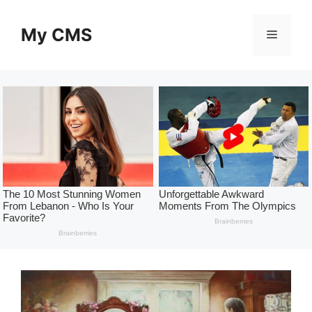
Skip
to
My CMS
Menu
content