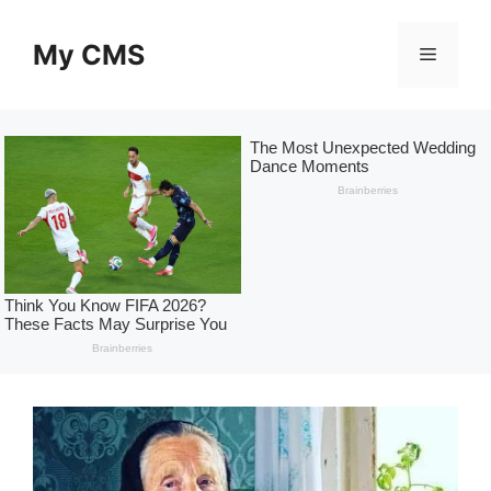
Skip
to
My CMS
Menu
content