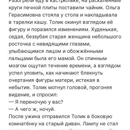
Разогрели еду в кастрюльке, на раскалённые
круги печной плиты поставили чайник. Ольга
Герасимовна стояла у стола и накладывала
в тарелки кашу. Толик окинул взглядом её
фигуру и поразился изменениям. Худенькая,
седая, беззубая старая женщина небольшого
росточка с невидящими глазами,
улыбающимся лицом и обожжёнными
пальцами была его мамой. Он спинным
мозгом ощутил течение времени, а взглядом
успел уловить, как начинают блекнуть
очертания фигуры матери, истекая в
небытие. Толик мотнул головой, прогоняя
видение, и спросил:
— Я переночую у вас?
— А чего ж, ночуй.
После ужина отправился Толик в боковую
комнатёнку на старый диван. Лампу не стал