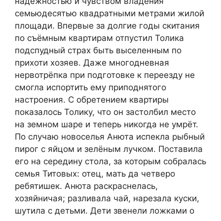
надёжностью и чувством владения
семьюдесятью квадратными метрами жилой
площади. Впервые за долгие годы скитания
по съёмным квартирам отпустил Толика
подспудный страх быть выселенным по
прихоти хозяев. Даже многодневная
нервотрёпка при подготовке к переезду не
смогла испортить ему приподнятого
настроения. С обретением квартиры
показалось Толику, что он застолбил место
на земном шаре и теперь никогда не умрёт.
По случаю новоселья Анюта испекла рыбный
пирог с яйцом и зелёным лучком. Поставила
его на середину стола, за которым собралась
семья Титовых: отец, мать да четверо
ребятишек. Анюта раскраснелась,
хозяйничая; разливала чай, нарезала куски,
шутила с детьми. Дети звенели ложками о