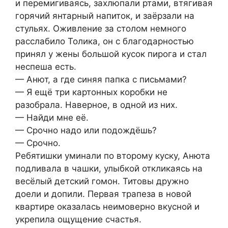
и перемигиваясь, захлюпали ртами, втягивая
горячий янтарный напиток, и заёрзали на
стульях. Оживление за столом немного
расслабило Толика, он с благодарностью
принял у жены большой кусок пирога и стал
неспеша есть.
— Анют, а где синяя папка с письмами?
— Я ещё три картонных коробки не
разобрала. Наверное, в одной из них.
— Найди мне её.
— Срочно надо или подождёшь?
— Срочно.
Ребятишки уминали по второму куску, Анюта
подливала в чашки, улыбкой откликаясь на
весёлый детский гомон. Титовы дружно
доели и допили. Первая трапеза в новой
квартире оказалась неимоверно вкусной и
укрепила ощущение счастья.