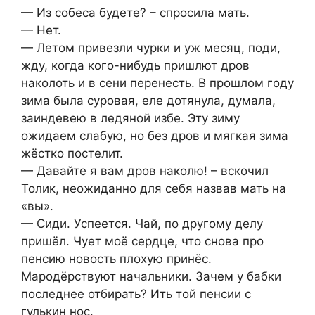
— Из собеса будете? – спросила мать.
— Нет.
— Летом привезли чурки и уж месяц, поди,
жду, когда кого-нибудь пришлют дров
наколоть и в сени перенесть. В прошлом году
зима была суровая, еле дотянула, думала,
заиндевею в ледяной избе. Эту зиму
ожидаем слабую, но без дров и мягкая зима
жёстко постелит.
— Давайте я вам дров наколю! – вскочил
Толик, неожиданно для себя назвав мать на
«вы».
— Сиди. Успеется. Чай, по другому делу
пришёл. Чует моё сердце, что снова про
пенсию новость плохую принёс.
Мародёрствуют начальники. Зачем у бабки
последнее отбирать? Ить той пенсии с
гулькин нос.