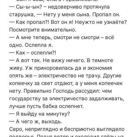
— Сы-ы-ын? – недоверчиво протянула
старушка, — Нету у меня сына. Пропал он.
— Как пропал?! Вот он я! Неужто не узнаёте?
Посмотрите внимательно.
— А мне теперь, смотри не смотри – всё
одно. Ослепла я.
— Как – ослепли?!
— А вот так. Не вижу ничего. В темноте
живу. Уж приноровилась да и экономия
опять же – электричество не трачу. Другие
копеечку за свет отдают, а у меня копеечек
нету. Правильно Господь рассудил: чем
государству за электричество задалживать,
лучше пусть бабка ослепнет.
— Я выйду на минутку?
— А чего ж, выходь.
Серо, неприглядно и бесприютно выглядело
подворье. Подул ветер и охолодил слёзы на