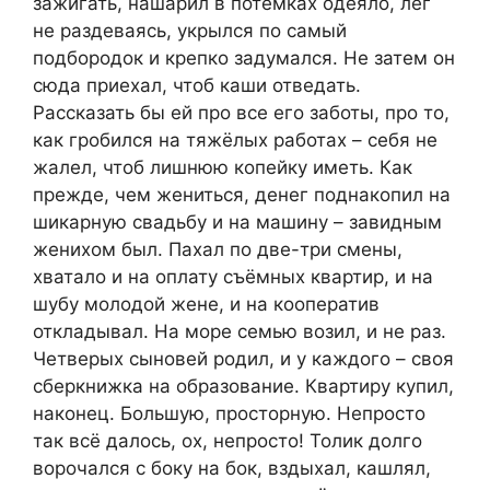
зажигать, нашарил в потёмках одеяло, лёг
не раздеваясь, укрылся по самый
подбородок и крепко задумался. Не затем он
сюда приехал, чтоб каши отведать.
Рассказать бы ей про все его заботы, про то,
как гробился на тяжёлых работах – себя не
жалел, чтоб лишнюю копейку иметь. Как
прежде, чем жениться, денег поднакопил на
шикарную свадьбу и на машину – завидным
женихом был. Пахал по две-три смены,
хватало и на оплату съёмных квартир, и на
шубу молодой жене, и на кооператив
откладывал. На море семью возил, и не раз.
Четверых сыновей родил, и у каждого – своя
сберкнижка на образование. Квартиру купил,
наконец. Большую, просторную. Непросто
так всё далось, ох, непросто! Толик долго
ворочался с боку на бок, вздыхал, кашлял,