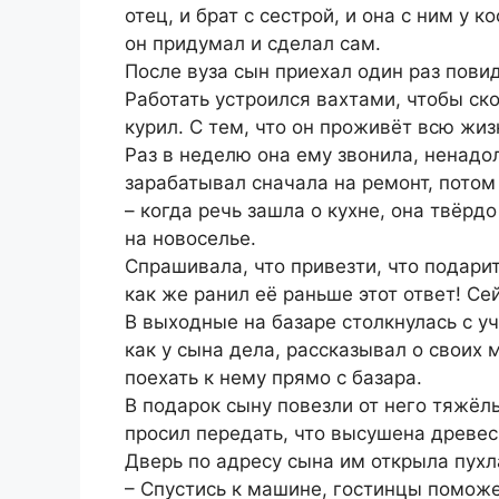
отец, и брат с сестрой, и она с ним у 
он придумал и сделал сам.
После вуза сын приехал один раз повид
Работать устроился вахтами, чтобы ско
курил. С тем, что он проживёт всю жиз
Раз в неделю она ему звонила, ненадол
зарабатывал сначала на ремонт, потом 
– когда речь зашла о кухне, она твёрд
на новоселье.
Спрашивала, что привезти, что подарить
как же ранил её раньше этот ответ! Се
В выходные на базаре столкнулась с у
как у сына дела, рассказывал о своих 
поехать к нему прямо с базара.
В подарок сыну повезли от него тяжёл
просил передать, что высушена древеси
Дверь по адресу сына им открыла пухл
– Спустись к машине, гостинцы помож