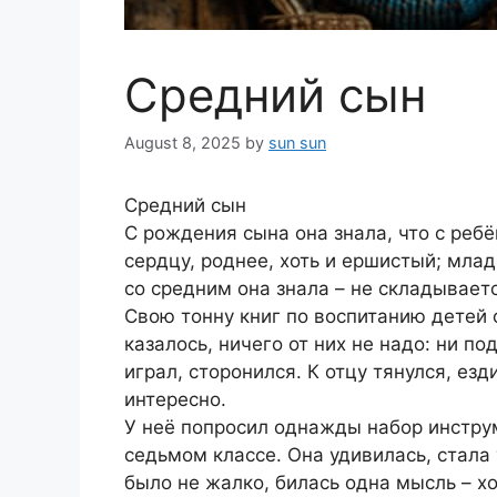
Средний сын
August 8, 2025
by
sun sun
Средний сын
С рождения сына она знала, что с ребё
сердцу, роднее, хоть и ершистый; мла
со средним она знала – не складываетс
Свою тонну книг по воспитанию детей 
казалось, ничего от них не надо: ни по
играл, сторонился. К отцу тянулся, ез
интересно.
У неё попросил однажды набор инструм
седьмом классе. Она удивилась, стала 
было не жалко, билась одна мысль – хот