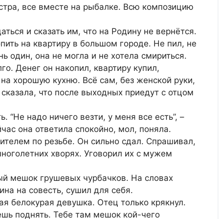
костра, все вместе на рыбалке. Всю композицию
аться и сказать им, что на Родину не вернётся.
пить на квартиру в большом городе. Не пил, не
нь один, она не могла и не хотела смириться.
го. Денег он накопил, квартиру купил,
на хорошую кухню. Всё сам, без женской руки,
о сказала, что после выходных приедут с отцом
. “Не надо ничего везти, у меня все есть”, –
йчас она ответила спокойно, мол, поняла.
чителем по резьбе. Он сильно сдал. Спрашивал,
многолетних хворях. Уговорил их с мужем
ый мешок грушевых чурбачков. На словах
на на совесть, сушил для себя.
ая белокурая девушка. Отец только крякнул.
ешь поднять. Тебе там мешок кой-чего