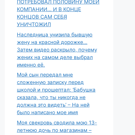
ПОТРЕБОВАЛ ПОЛОВИНУ МОЕЙ
КОМПАНИИ… И В КОНЦЕ
КОНЦОВ САМ СЕБЯ
УНИЧТОЖИЛ
Наследница унизила бывшую
жену на красной дорожке…
Затем видео раскрыло, почему
жених на самом деле выбрал
именно её.
Мой сын передал мне
сложенную записку перед
школой и прошептал: ‘Бабушка
сказала, что ты никогда не
должна это видеть’ – На ней
было написано мое имя
Моя свекровь сводила мою 13-
летнюю дочь по магазинам –