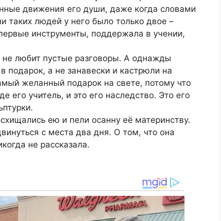
енные движения его души, даже когда словами
зни таких людей у него было только двое –
 первые инструменты, поддержала в учении,
а не любит пустые разговоры. А однажды
 подарок, а не занавески и кастрюли на
амый желанный подарок на свете, потому что
е его учитель, и это его наследство. Это его
ьптурки.
схищались ею и пели осанну её материнству.
винуться с места два дня. О том, что она
икогда не рассказала.