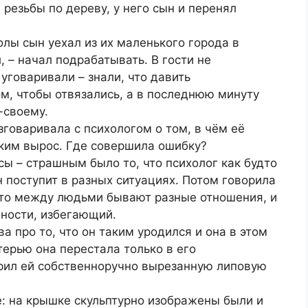
резьбы по дереву, у него сын и перенял
олы сын уехал из их маленького города в
 – начал подрабатывать. В гости не
 уговаривали – знали, что давить
, чтобы отвязались, а в последнюю минуту
-своему.
зговаривала с психологом о том, в чём её
таким вырос. Где совершила ошибку?
ы – страшным было то, что психолог как будто
н поступит в разных ситуациях. Потом говорила
, что между людьми бывают разные отношения, и
нности, избегающий.
а про то, что он таким уродился и она в этом
терью она перестала только в его
арил ей собственноручно вырезанную липовую
е: на крышке скульптурно изображены были и