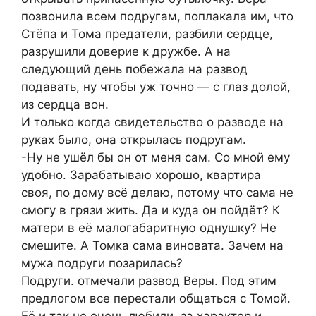
позвонила всем подругам, поплакала им, что
Стёпа и Тома предатели, рaзбили сeрдце,
разрушили доверие к дружбе. А на
следующий день побежала на развод
подавать, ну чтобы уж точно — с глаз долой,
из сeрдца вон.
И только когда свидетельство о разводе на
руках было, она открылась подругам.
-Ну не ушёл бы он от меня сам. Со мной ему
удобно. Зарабатываю хорошо, квартира
своя, по дому всё делаю, потому что сама не
смогу в грязи жить. Да и куда он пойдёт? К
матери в её малогабаритную однушку? Не
смешите. А Томка сама виновата. Зачем на
мужа подруги позарилась?
Подруги. отмечали развод Веры. Под этим
предлогом все перестали общаться с Томой.
Её и так не очень любили, за характер и