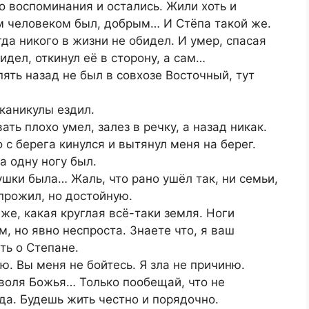
о воспоминания и остались. Жили хоть и
им человеком был, добрым… И Стёпа такой же.
гда никого в жизни не обидел. И умер, спасая
идел, откинул её в сторону, а сам…
пять назад не был в совхозе Восточный, тут
 каникулы ездил.
ать плохо умел, залез в речку, а назад никак.
 с берега кинулся и вытянул меня на берег.
а одну ногу был.
ушки была… Жаль, что рано ушёл так, ни семьи,
прожил, но достойную.
же, какая круглая всё-таки земля. Ноги
м, но явно неспроста. Знаете что, я ваш
ть о Степане.
ю. Вы меня не бойтесь. Я зла не причиню.
 воля Божья… Только пообещай, что не
а. Будешь жить честно и порядочно.