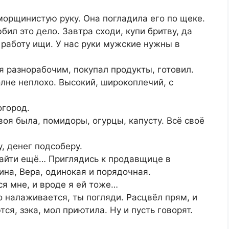
 морщинистую руку. Она погладила его по щеке.
ил это дело. Завтра сходи, купи бритву, да
 работу ищи. У нас руки мужские нужны в
я разнорабочим, покупал продукты, готовил.
олне неплохо. Высокий, широкоплечий, с
огород.
воя была, помидоры, огурцы, капусту. Всё своё
у, денег подсоберу.
найти ещё… Приглядись к продавщице в
на, Вера, одинокая и порядочная.
я мне, и вроде я ей тоже…
о налаживается, ты погляди. Расцвёл прям, и
ся, зэка, мол приютила. Ну и пусть говорят.