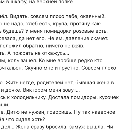
ам в шкафу, на верхней полке.
шёл. Видать, совсем плохо тебе, окаянный.
 не надо, хлеб есть, крупа, протяну как-
 будешь? У меня помидорки розовые есть,
езала, да нет его. Не ем, давление скачет.
положил обратно, ничего не взяв.
ть. А пожрать не откажусь…
им, коль зашёл. Ко мне вообще редко кто
очтальон. Скучно мне и грустно. Совсем плохо
о. Жить негде, родителей нет, бывшая жена в
 и дочке. Виктором меня зовут…
ась к холодильнику. Достала помидоры, кусочек
аши.
ее. Дитю не нужен, говоришь. Ну так наверное
За что сидел хоть?
л дел… Жена сразу бросила, замуж вышла. Ни