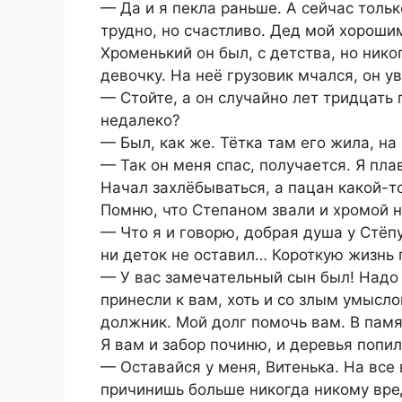
— Да и я пекла раньше. А сейчас тольк
трудно, но счастливо. Дед мой хорош
Хроменький он был, с детства, но нико
девочку. На неё грузовик мчался, он ув
— Стойте, а он случайно лет тридцать 
недалеко?
— Был, как же. Тётка там его жила, на
— Так он меня спас, получается. Я плав
Начал захлёбываться, а пацан какой-то
Помню, что Степаном звали и хромой н
— Что я и говорю, добрая душа у Стёп
ни деток не оставил… Короткую жизнь 
— У вас замечательный сын был! Надо 
принесли к вам, хоть и со злым умысло
должник. Мой долг помочь вам. В памя
Я вам и забор починю, и деревья попил
— Оставайся у меня, Витенька. На все
причинишь больше никогда никому вред