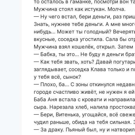
то осталось в гаманке, посмотри вон т
Мужчина стоял как истукан. Молча.
— Ну чего встал, бери деньги, раз при
Знать, нужнее тебе деньги. А мне много
нибудь… Может ты голодный? Вечерять
вкусные, соседка угостила. Сала бы отр
Мужчина взял кошелёк, открыл. Затем 
— Бабка, ты это… Не буду я деньги бра
— Как тебя звать, хоть? Давай погутар
заглядывает, соседка Клава только и п
у тебя всё, сынок?
— Плохо, ба… С зоны откинулся недавн
городе счастливо живёт, не нужен я ей
Баба Аня встала с кровати и направил
сыра. Нарезала хлеб, налила простокв
— Бери, Витенька, угощайся, всё свеж
чудил раньше, обида на тебя сильная. 
— За драку. Пьяный был, ну и натвори