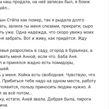
 наш продала, на неё записан был, я бомж
ошёл…
.
сын Стёпа как помер, так я рыдала долго
мать, залила ты меня слезами, прекрати, сыро
ать уже. Одна надежда, что скоро увижу моих
ня забрать. Вот и живу, как придётся. Жду
вья разрослись в саду, огород в бурьянах, а
звать меня Анной, если что. Баба Аня.
ол и принялся жадно есть помидоры,
ашей.
 у меня. Койка есть свободная. Чувствую, что
. Прибиться тебе надо на одном месте, работу
 появится, пользу приносить людям нужно. А
я за всё потом…
у, кстати, Аней звали. Добрая была, пироги
ичи.