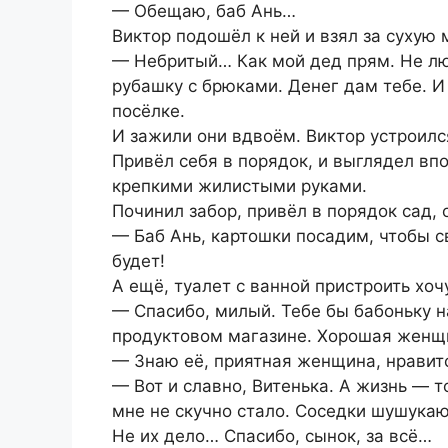
— Обещаю, баб Ань…
Виктор подошёл к ней и взял за сухую
— Небритый… Как мой дед прям. Не люб
рубашку с брюками. Денег дам тебе. И
посёлке.
И зажили они вдвоём. Виктор устроилс
Привёл себя в порядок, и выглядел вп
крепкими жилистыми руками.
Починил забор, привёл в порядок сад, 
— Баб Ань, картошки посадим, чтобы с
будет!
А ещё, туалет с ванной пристроить хоч
— Спасибо, милый. Тебе бы бабоньку 
продуктовом магазине. Хорошая женщи
— Знаю её, приятная женщина, нравитс
— Вот и славно, Витенька. А жизнь — т
мне не скучно стало. Соседки шушукают
Не их дело… Спасибо, сынок, за всё…