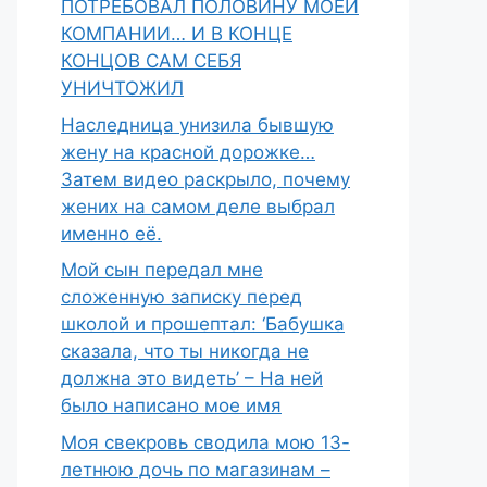
ПОТРЕБОВАЛ ПОЛОВИНУ МОЕЙ
КОМПАНИИ… И В КОНЦЕ
КОНЦОВ САМ СЕБЯ
УНИЧТОЖИЛ
Наследница унизила бывшую
жену на красной дорожке…
Затем видео раскрыло, почему
жених на самом деле выбрал
именно её.
Мой сын передал мне
сложенную записку перед
школой и прошептал: ‘Бабушка
сказала, что ты никогда не
должна это видеть’ – На ней
было написано мое имя
Моя свекровь сводила мою 13-
летнюю дочь по магазинам –