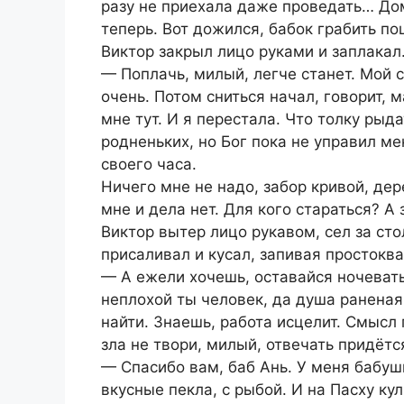
разу не приехала даже проведать… Дом
теперь. Вот дожился, бабок грабить п
Виктор закрыл лицо руками и заплакал
— Поплачь, милый, легче станет. Мой 
очень. Потом сниться начал, говорит, 
мне тут. И я перестала. Что толку рыд
родненьких, но Бог пока не управил ме
своего часа.
Ничего мне не надо, забор кривой, дере
мне и дела нет. Для кого стараться? А 
Виктор вытер лицо рукавом, сел за ст
присаливал и кусал, запивая простокв
— А ежели хочешь, оставайся ночевать
неплохой ты человек, да душа раненая
найти. Знаешь, работа исцелит. Смысл
зла не твори, милый, отвечать придётс
— Спасибо вам, баб Ань. У меня бабушк
вкусные пекла, с рыбой. И на Пасху кул