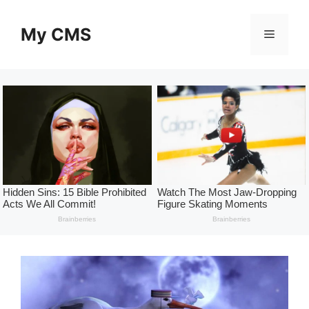
Skip
to
My CMS
Menu
content