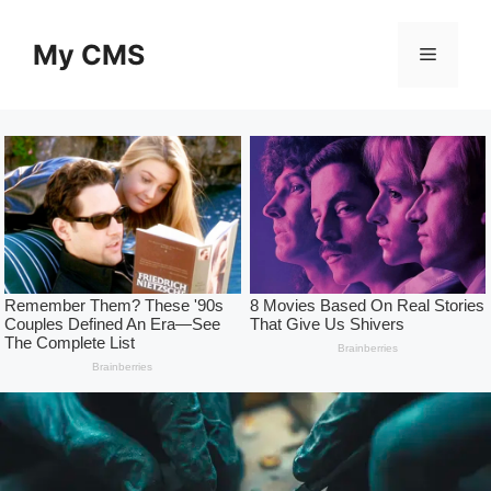
Skip
to
My CMS
Menu
content