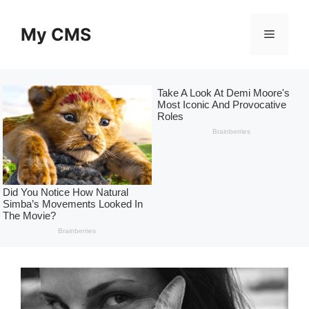
Skip
to
My CMS
Menu
content